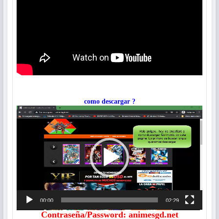
como descargar ?
Reproductor
de
vídeo
00:00
02:29
Contraseña/Password: animesgd.net