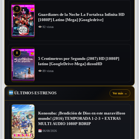
7
Guardianes de la Noche La Fortaleza Infinita HD
[1080P] Latino [Mega] [Googledrive]
92 vistas
8
5 Centimetros por Segundo (2007) ​HD [1080P]
latino [GoogleDrive-Mega] dizonHD
89 vistas
ÚLTIMOS ESTRENOS
Ver más
→
Konosuba: ¡Bendición de Dios en este maravilloso
mundo! (2016) TEMPORADA 1-2-3 + EXTRAS
MULTI AUDIO 1080P BDRIP
06/08/2026