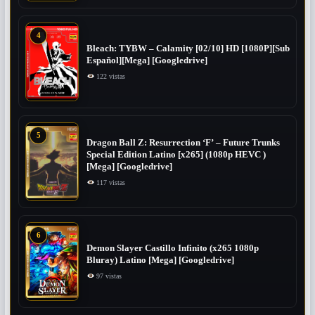
4
Bleach: TYBW – Calamity [02/10] HD [1080P][Sub
Español][Mega] [Googledrive]
122 vistas
5
Dragon Ball Z: Resurrection ‘F’ – Future Trunks
Special Edition Latino [x265] (1080p HEVC )
[Mega] [Googledrive]
117 vistas
6
Demon Slayer Castillo Infinito (x265 1080p
Bluray) Latino [Mega] [Googledrive]
97 vistas