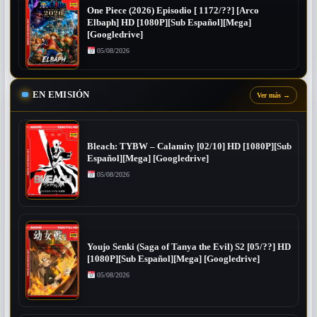
One Piece (2026) Episodio [ 1172/??] [Arco
Elbaph] HD [1080P][Sub Español][Mega]
[Googledrive]
05/08/2026
EN EMISIÓN
Ver más
→
Bleach: TYBW – Calamity [02/10] HD [1080P][Sub
Español][Mega] [Googledrive]
05/08/2026
Youjo Senki (Saga of Tanya the Evil) S2 [05/??] HD
[1080P][Sub Español][Mega] [Googledrive]
05/08/2026