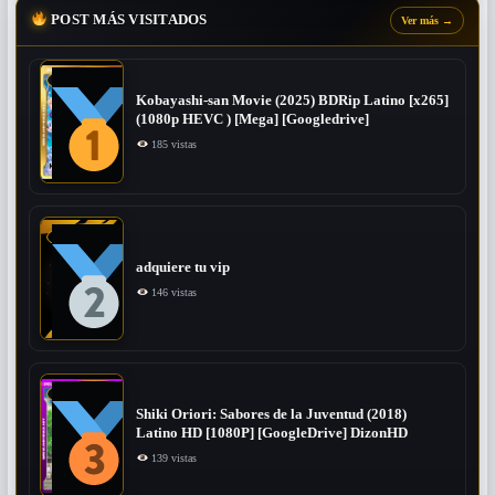
POST MÁS VISITADOS
Ver más
→
Kobayashi-san Movie (2025) BDRip Latino [x265]
(1080p HEVC ) [Mega] [Googledrive]
185 vistas
adquiere tu vip
146 vistas
Shiki Oriori: Sabores de la Juventud (2018)
Latino HD [1080P] [GoogleDrive] DizonHD
139 vistas