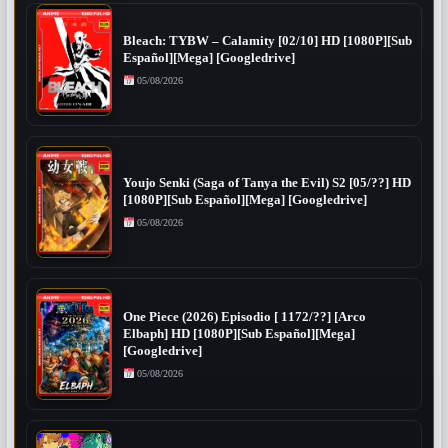
Bleach: TYBW – Calamity [02/10] HD [1080P][Sub
Español][Mega] [Googledrive]
05/08/2026
Youjo Senki (Saga of Tanya the Evil) S2 [05/??] HD
[1080P][Sub Español][Mega] [Googledrive]
05/08/2026
One Piece (2026) Episodio [ 1172/??] [Arco
Elbaph] HD [1080P][Sub Español][Mega]
[Googledrive]
05/08/2026