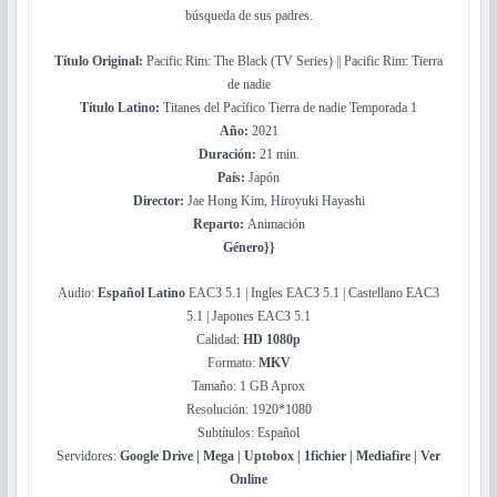
búsqueda de sus padres.
Título Original:
Pacific Rim: The Black (TV Series) || Pacific Rim: Tierra
de nadie
Título Latino:
Titanes del Pacífico Tierra de nadie Temporada 1
Año:
2021
Duración:
21 min.
País:
Japón
Director:
Jae Hong Kim, Hiroyuki Hayashi
Reparto:
Animación
Género}}
Audio:
Español Latino
EAC3 5.1 | Ingles EAC3 5.1 | Castellano EAC3
5.1 | Japones EAC3 5.1
Calidad:
HD 1080p
Formato:
MKV
Tamaño: 1 GB Aprox
Resolución: 1920*1080
Subtítulos: Español
Servidores:
Google Drive | Mega | Uptobox | 1fichier | Mediafire | Ver
Online