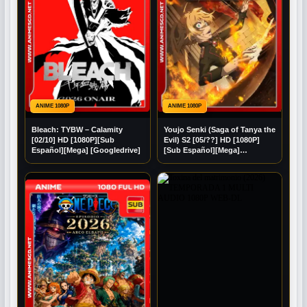
ANIME 1080P
ANIME 1080P
Bleach: TYBW – Calamity
Youjo Senki (Saga of Tanya the
[02/10] HD [1080P][Sub
Evil) S2 [05/??] HD [1080P]
Español][Mega] [Googledrive]
[Sub Español][Mega]
[Googledrive]