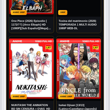
ANIME 1080P
1080P
One Piece (2026) Episodio [
Toxina del matrimonio (2026)
1172/??] [Arco Elbaph] HD
TEMPORADA 1 MULTI AUDIO
[1080P][Sub Español][Mega]
1080P WEB-DL
[Googledrive]
ANIME 1080P
ANIME 1080P
NUKITASHI THE ANIMATION
Isekai Ojisan [13/13]
BD SIN CENSURA + OVAS HD
[Latino+Castellano+Japonés]