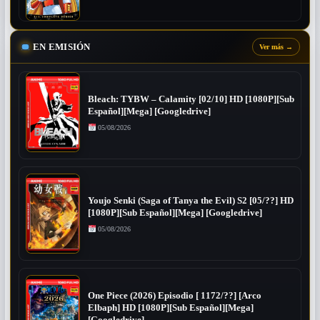
EN EMISIÓN
Ver más
→
Bleach: TYBW – Calamity [02/10] HD [1080P][Sub
Español][Mega] [Googledrive]
05/08/2026
Youjo Senki (Saga of Tanya the Evil) S2 [05/??] HD
[1080P][Sub Español][Mega] [Googledrive]
05/08/2026
One Piece (2026) Episodio [ 1172/??] [Arco
Elbaph] HD [1080P][Sub Español][Mega]