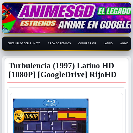
ERES UPLOADER ? UNETE
AREA DE PEDIDOS
COMPRAR VIP
LATINO
ANIME 108
Turbulencia (1997) Latino HD
[1080P] [GoogleDrive] RijoHD