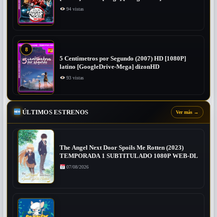
94 vistas
8
5 Centimetros por Segundo (2007) ​HD [1080P]
latino [GoogleDrive-Mega] dizonHD
93 vistas
ÚLTIMOS ESTRENOS
Ver más
→
The Angel Next Door Spoils Me Rotten (2023)
TEMPORADA 1 SUBTITULADO 1080P WEB-DL
07/08/2026