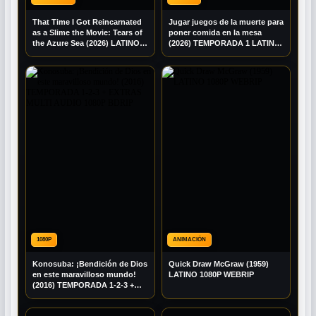
That Time I Got Reincarnated
Jugar juegos de la muerte para
as a Slime the Movie: Tears of
poner comida en la mesa
the Azure Sea (2026) LATINO
(2026) TEMPORADA 1 LATINO
1080P WEB-DL
1080P BRRIP
1080P
ANIMACIÓN
Konosuba: ¡Bendición de Dios
Quick Draw McGraw (1959)
en este maravilloso mundo!
LATINO 1080P WEBRIP
(2016) TEMPORADA 1-2-3 +
EXTRAS MULTI AUDIO 1080P
BDRIP