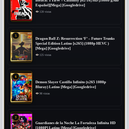
Bleach: TYBW – Calamity [02/10] HD [1080P][Sub
Español][Mega] [Googledrive]
128 vistas
5
Dragon Ball Z: Resurrection ‘F’ – Future Trunks
Special Edition Latino [x265] (1080p HEVC )
[Mega] [Googledrive]
125 vistas
6
Demon Slayer Castillo Infinito (x265 1080p
Bluray) Latino [Mega] [Googledrive]
98 vistas
7
Guardianes de la Noche La Fortaleza Infinita HD
[1080P] Latino [Mega] [Googledrive]