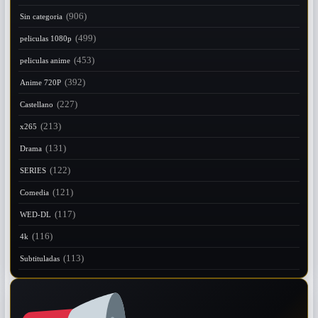
(906)
Sin categoria
(499)
peliculas 1080p
(453)
peliculas anime
(392)
Anime 720P
(227)
Castellano
(213)
x265
(131)
Drama
(122)
SERIES
(121)
Comedia
(117)
WED-DL
(116)
4k
(113)
Subtituladas