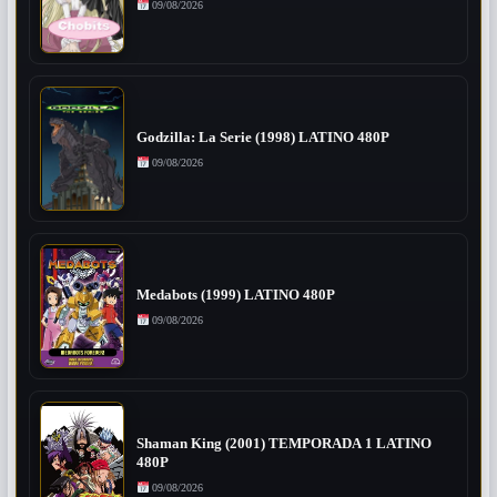
09/08/2026
Godzilla: La Serie (1998) LATINO 480P
09/08/2026
Medabots (1999) LATINO 480P
09/08/2026
Shaman King (2001) TEMPORADA 1 LATINO
480P
09/08/2026