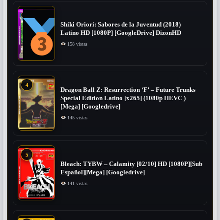
Shiki Oriori: Sabores de la Juventud (2018)
Latino HD [1080P] [GoogleDrive] DizonHD
158 vistas
4
Dragon Ball Z: Resurrection ‘F’ – Future Trunks
Special Edition Latino [x265] (1080p HEVC )
[Mega] [Googledrive]
145 vistas
5
Bleach: TYBW – Calamity [02/10] HD [1080P][Sub
Español][Mega] [Googledrive]
141 vistas