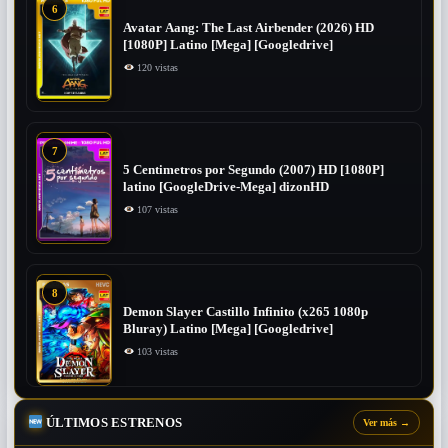
6
Avatar Aang: The Last Airbender (2026) HD
[1080P] Latino [Mega] [Googledrive]
120 vistas
7
5 Centimetros por Segundo (2007) ​HD [1080P]
latino [GoogleDrive-Mega] dizonHD
107 vistas
8
Demon Slayer Castillo Infinito (x265 1080p
Bluray) Latino [Mega] [Googledrive]
103 vistas
ÚLTIMOS ESTRENOS
Ver más
→