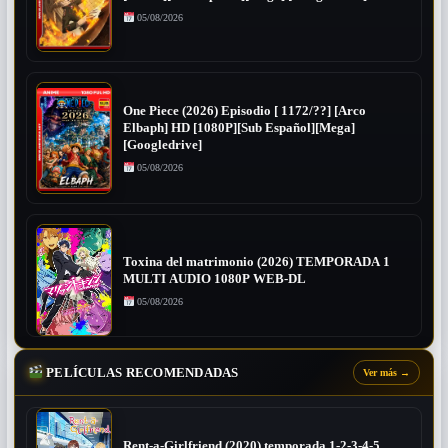
05/08/2026
One Piece (2026) Episodio [ 1172/??] [Arco
Elbaph] HD [1080P][Sub Español][Mega]
[Googledrive]
05/08/2026
Toxina del matrimonio (2026) TEMPORADA 1
MULTI AUDIO 1080P WEB-DL
05/08/2026
PELÍCULAS RECOMENDADAS
Ver más
→
Rent-a-Girlfriend (2020) temporada 1-2-3-4-5