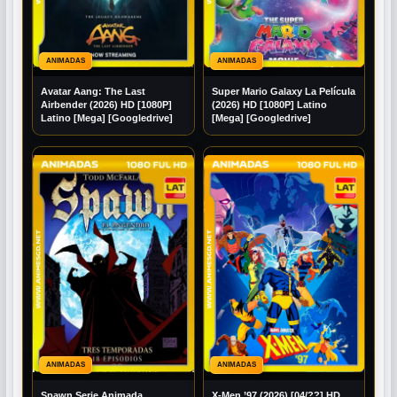
ANIMADAS
ANIMADAS
Avatar Aang: The Last
Super Mario Galaxy La Película
Airbender (2026) HD [1080P]
(2026) HD [1080P] Latino
Latino [Mega] [Googledrive]
[Mega] [Googledrive]
ANIMADAS
ANIMADAS
Spawn Serie Animada
X-Men ’97 (2026) [04/??] HD