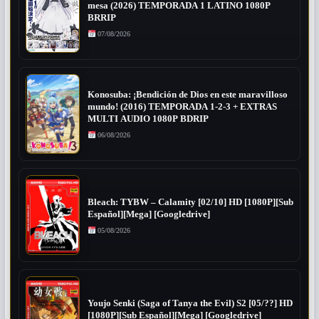
mesa (2026) TEMPORADA 1 LATINO 1080P
BRRIP
07/08/2026
Konosuba: ¡Bendición de Dios en este maravilloso
mundo! (2016) TEMPORADA 1-2-3 + EXTRAS
MULTI AUDIO 1080P BDRIP
06/08/2026
Bleach: TYBW – Calamity [02/10] HD [1080P][Sub
Español][Mega] [Googledrive]
05/08/2026
Youjo Senki (Saga of Tanya the Evil) S2 [05/??] HD
[1080P][Sub Español][Mega] [Googledrive]