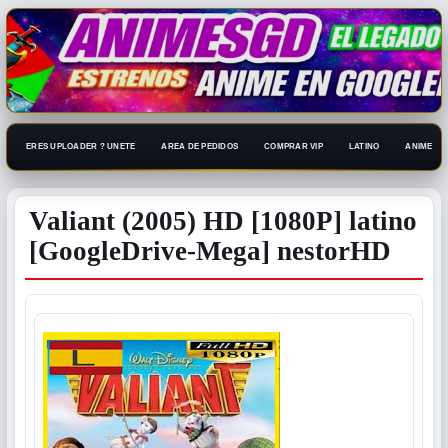
ERES UPLOADER ? UNETE
AREA DE PEDIDOS
COMPRAR VIP
LATINO
ANIME 108
Valiant (2005) HD [1080P] latino
[GoogleDrive-Mega] nestorHD