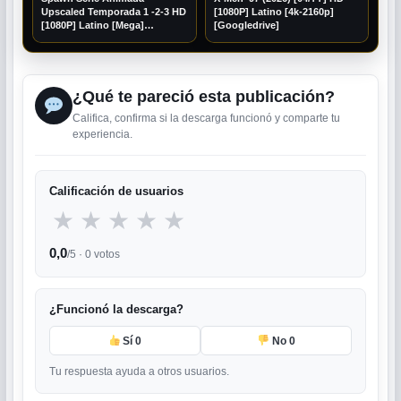
Upscaled Temporada 1 -2-3 HD
[1080P] Latino [4k-2160p]
[1080P] Latino [Mega]
[Googledrive]
[Googledrive]
¿Qué te pareció esta publicación?
Califica, confirma si la descarga funcionó y comparte tu
experiencia.
Calificación de usuarios
★
★
★
★
★
0,0
/5 ·
0
votos
¿Funcionó la descarga?
Sí
0
No
0
Tu respuesta ayuda a otros usuarios.