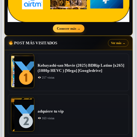
Conocer más
→
POST MÁS VISITADOS
Ver más
→
Kobayashi-san Movie (2025) BDRip Latino [x265]
(1080p HEVC ) [Mega] [Googledrive]
217 vistas
adquiere tu vip
163 vistas