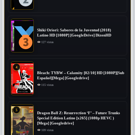
Shiki Oriori: Sabores de la Juventud (2018)
Latino HD [1080P] [GoogleDrive] DizonHD
127 vistas
4
Bleach: TYBW – Calamity [02/10] HD [1080P][Sub
Español][Mega] [Googledrive]
115 vistas
5
Dragon Ball Z: Resurrection ‘F’ – Future Trunks
Special Edition Latino [x265] (1080p HEVC )
[Mega] [Googledrive]
109 vistas