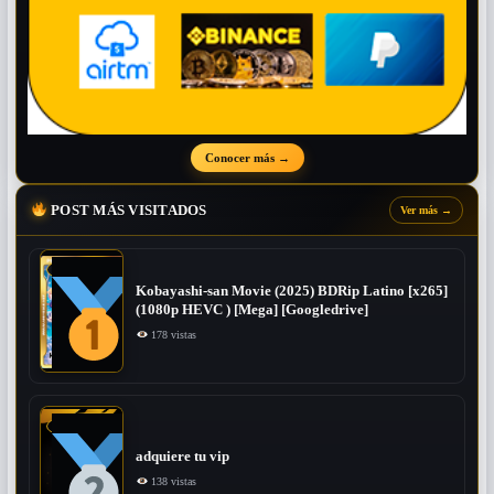
Conocer más
→
POST MÁS VISITADOS
Ver más
→
Kobayashi-san Movie (2025) BDRip Latino [x265]
(1080p HEVC ) [Mega] [Googledrive]
178 vistas
adquiere tu vip
138 vistas