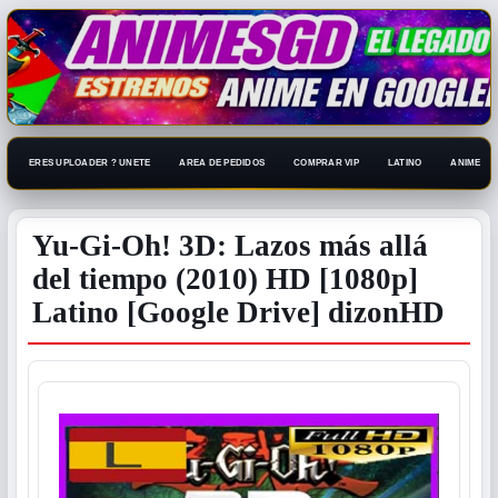
ERES UPLOADER ? UNETE
AREA DE PEDIDOS
COMPRAR VIP
LATINO
ANIME 108
Yu-Gi-Oh! 3D: Lazos más allá
del tiempo (2010) HD [1080p]
Latino [Google Drive] dizonHD