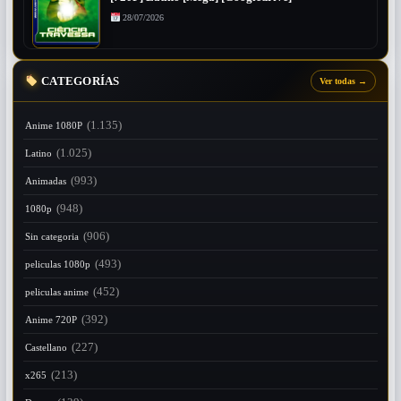
28/07/2026
CATEGORÍAS
Ver todas
→
(1.135)
Anime 1080P
(1.025)
Latino
(993)
Animadas
(948)
1080p
(906)
Sin categoria
(493)
peliculas 1080p
(452)
peliculas anime
(392)
Anime 720P
(227)
Castellano
(213)
x265