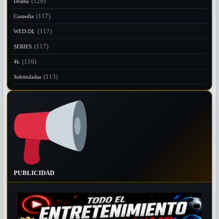
(129)
Drama
(117)
Comedia
(117)
WED-DL
(117)
SERIES
(116)
4k
(113)
Subtituladas
PUBLICIDAD