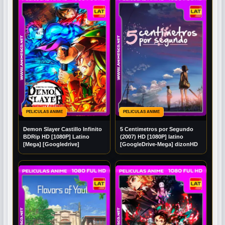
PELICULAS ANIME
PELICULAS ANIME
Demon Slayer Castillo Infinito
5 Centimetros por Segundo
BDRip HD [1080P] Latino
(2007) ​HD [1080P] latino
[Mega] [Googledrive]
[GoogleDrive-Mega] dizonHD