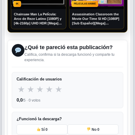
4K
PELICULAS ANIME
Chainsaw Man La Película:
Assassination Classroom the
Arco de Reze Latino [1080P] y
Movie Our Time SI HD [1080P]
[4k-2160p] UHD HDR [Mega]
[Sub Español][Mega]
[Googledrive]
[Googledrive]
¿Qué te pareció esta publicación?
Califica, confirma si la descarga funcionó y comparte tu
experiencia.
Calificación de usuarios
★
★
★
★
★
0,0
/5 ·
0
votos
¿Funcionó la descarga?
Sí
0
No
0