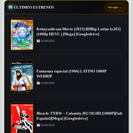
ÚLTIMOS ESTRENOS
Ver más
→
Kobayashi-san Movie (2025) BDRip Latino [x265]
(1080p HEVC ) [Mega] [Googledrive]
05/08/2026
Fantasma espacial (1966) LATINO 1080P
WEBRIP
05/08/2026
Bleach: TYBW – Calamity [02/10] HD [1080P][Sub
Español][Mega] [Googledrive]
05/08/2026