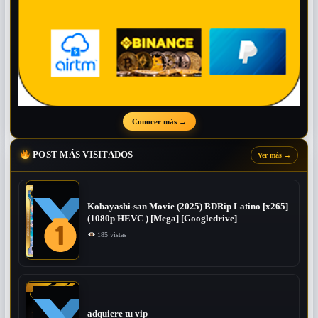
Conocer más
→
POST MÁS VISITADOS
Ver más
→
Kobayashi-san Movie (2025) BDRip Latino [x265]
(1080p HEVC ) [Mega] [Googledrive]
185 vistas
adquiere tu vip