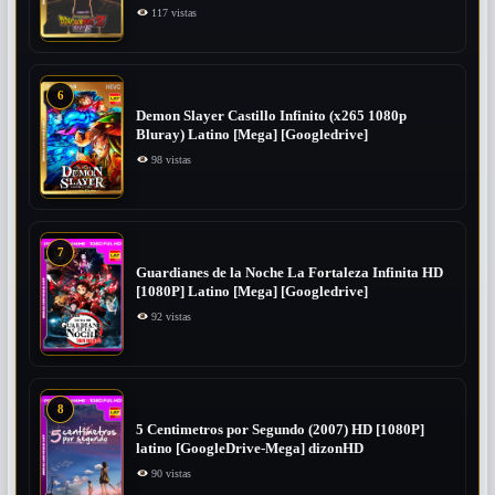
117 vistas
6
Demon Slayer Castillo Infinito (x265 1080p
Bluray) Latino [Mega] [Googledrive]
98 vistas
7
Guardianes de la Noche La Fortaleza Infinita HD
[1080P] Latino [Mega] [Googledrive]
92 vistas
8
5 Centimetros por Segundo (2007) ​HD [1080P]
latino [GoogleDrive-Mega] dizonHD
90 vistas