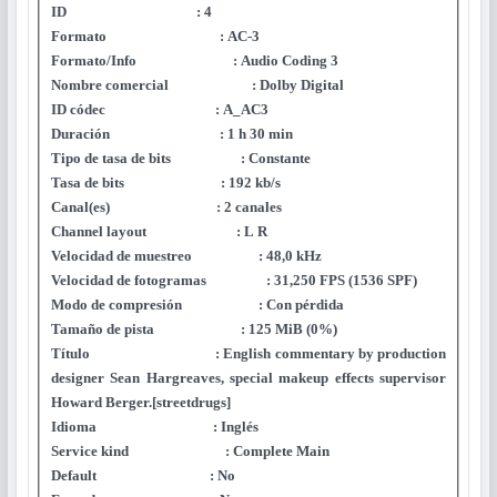
ID : 4
Formato : AC-3
Formato/Info : Audio Coding 3
Nombre comercial : Dolby Digital
ID códec : A_AC3
Duración : 1 h 30 min
Tipo de tasa de bits : Constante
Tasa de bits : 192 kb/s
Canal(es) : 2 canales
Channel layout : L R
Velocidad de muestreo : 48,0 kHz
Velocidad de fotogramas : 31,250 FPS (1536 SPF)
Modo de compresión : Con pérdida
Tamaño de pista : 125 MiB (0%)
Título : English commentary by production
designer Sean Hargreaves, special makeup effects supervisor
Howard Berger.[streetdrugs]
Idioma : Inglés
Service kind : Complete Main
Default : No