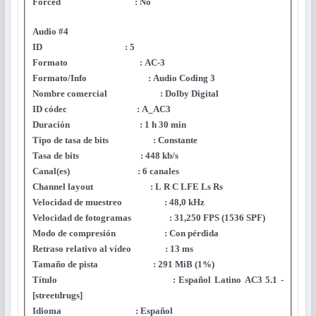
Forced : No
Audio #4
ID : 5
Formato : AC-3
Formato/Info : Audio Coding 3
Nombre comercial : Dolby Digital
ID códec : A_AC3
Duración : 1 h 30 min
Tipo de tasa de bits : Constante
Tasa de bits : 448 kb/s
Canal(es) : 6 canales
Channel layout : L R C LFE Ls Rs
Velocidad de muestreo : 48,0 kHz
Velocidad de fotogramas : 31,250 FPS (1536 SPF)
Modo de compresión : Con pérdida
Retraso relativo al vídeo : 13 ms
Tamaño de pista : 291 MiB (1%)
Título : Español Latino AC3 5.1 -
[streetdrugs]
Idioma : Español