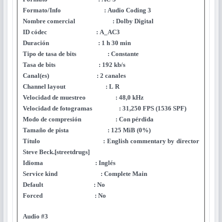
Formato/Info : Audio Coding 3
Nombre comercial : Dolby Digital
ID códec : A_AC3
Duración : 1 h 30 min
Tipo de tasa de bits : Constante
Tasa de bits : 192 kb/s
Canal(es) : 2 canales
Channel layout : L R
Velocidad de muestreo : 48,0 kHz
Velocidad de fotogramas : 31,250 FPS (1536 SPF)
Modo de compresión : Con pérdida
Tamaño de pista : 125 MiB (0%)
Título : English commentary by director
Steve Beck.[streetdrugs]
Idioma : Inglés
Service kind : Complete Main
Default : No
Forced : No
Audio #3