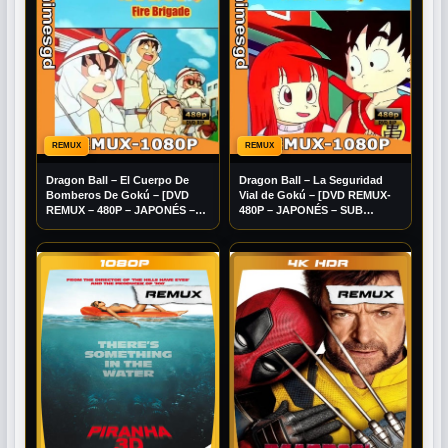
REMUX
REMUX
Dragon Ball – El Cuerpo De
Dragon Ball – La Seguridad
Bomberos De Gokú – [DVD
Vial de Gokú – [DVD REMUX-
REMUX – 480P – JAPONÉS –
480P – JAPONÉS – SUB
SUB ESPAÑOL/INGLÉS]
ESPAÑOL/INGLÉS] [Mega]
[Mega] [Googledrive]
[Googledrive]