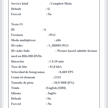
Service kind : Complete Main
Default : Sí
Forced : No
Texto #1
ID : 6
Formato : PGS
Modo multiplexor : zlib
ID códec : S_HDMV/PGS
ID códec/Info : Picture based subtitle format
used on BDs/HD-DVDs
Duración : 1 h 29 min
Tasa de bits : 41,8 kb/s
Velocidad de fotogramas : 0,469 FPS
Count of elements : 2533
Tamaño de pista : 26,9 MiB (0%)
Título : English (SDH)
Idioma : Inglés
Default : No
Forced : No