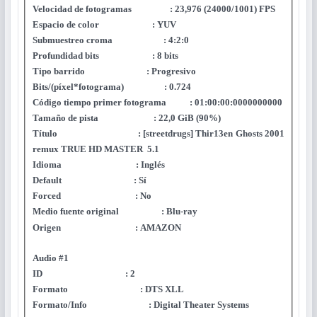
Velocidad de fotogramas : 23,976 (24000/1001) FPS
Espacio de color : YUV
Submuestreo croma : 4:2:0
Profundidad bits : 8 bits
Tipo barrido : Progresivo
Bits/(píxel*fotograma) : 0.724
Código tiempo primer fotograma : 01:00:00:0000000000
Tamaño de pista : 22,0 GiB (90%)
Título : [streetdrugs] Thir13en Ghosts 2001
remux TRUE HD MASTER 5.1
Idioma : Inglés
Default : Sí
Forced : No
Medio fuente original : Blu-ray
Origen : AMAZON
Audio #1
ID : 2
Formato : DTS XLL
Formato/Info : Digital Theater Systems