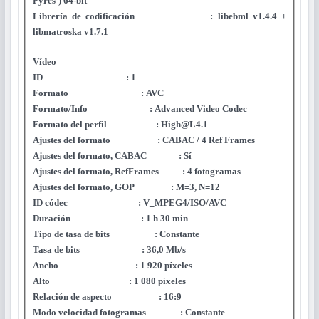
Pyres’) 64-bit
Librería de codificación : libebml v1.4.4 +
libmatroska v1.7.1
Vídeo
ID : 1
Formato : AVC
Formato/Info : Advanced Video Codec
Formato del perfil :
High@L4.1
Ajustes del formato : CABAC / 4 Ref Frames
Ajustes del formato, CABAC : Sí
Ajustes del formato, RefFrames : 4 fotogramas
Ajustes del formato, GOP : M=3, N=12
ID códec : V_MPEG4/ISO/AVC
Duración : 1 h 30 min
Tipo de tasa de bits : Constante
Tasa de bits : 36,0 Mb/s
Ancho : 1 920 píxeles
Alto : 1 080 píxeles
Relación de aspecto : 16:9
Modo velocidad fotogramas : Constante