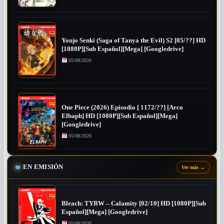
Youjo Senki (Saga of Tanya the Evil) S2 [05/??] HD
[1080P][Sub Español][Mega] [Googledrive]
05/08/2026
One Piece (2026) Episodio [ 1172/??] [Arco
Elbaph] HD [1080P][Sub Español][Mega]
[Googledrive]
05/08/2026
EN EMISIÓN
Ver más
→
Bleach: TYBW – Calamity [02/10] HD [1080P][Sub
Español][Mega] [Googledrive]
05/08/2026