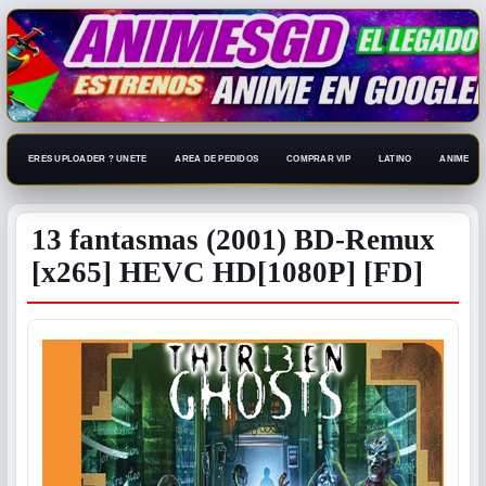
ERES UPLOADER ? UNETE
AREA DE PEDIDOS
COMPRAR VIP
LATINO
ANIME 108
13 fantasmas (2001) BD-Remux
[x265] HEVC HD[1080P] [FD]