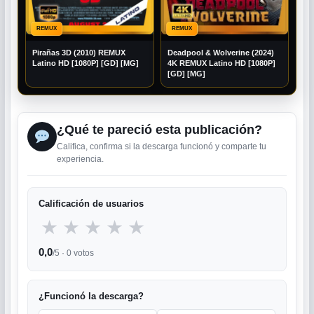
REMUX
REMUX
Pirañas 3D (2010) REMUX
Deadpool & Wolverine (2024)
Latino HD [1080P] [GD] [MG]
4K REMUX Latino HD [1080P]
[GD] [MG]
¿Qué te pareció esta publicación?
Califica, confirma si la descarga funcionó y comparte tu
experiencia.
Calificación de usuarios
★
★
★
★
★
0,0
/5 ·
0
votos
¿Funcionó la descarga?