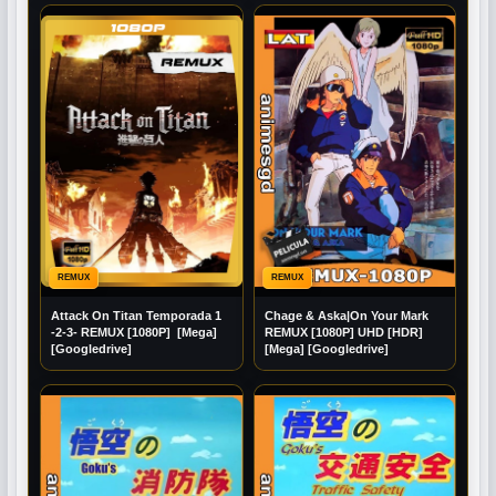
REMUX
REMUX
Attack On Titan Temporada 1
Chage & Aska|On Your Mark
-2-3- REMUX [1080P] [Mega]
REMUX [1080P] UHD [HDR]
[Googledrive]
[Mega] [Googledrive]