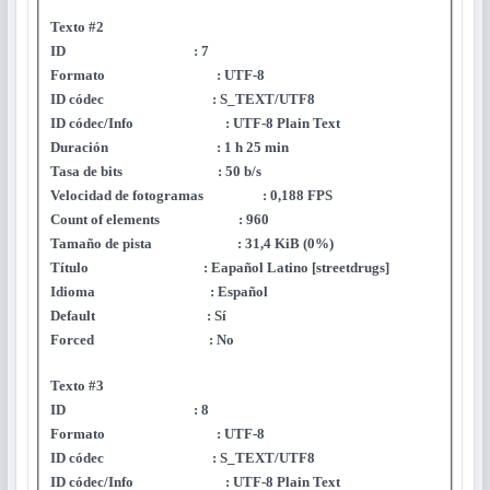
Texto #2
ID : 7
Formato : UTF-8
ID códec : S_TEXT/UTF8
ID códec/Info : UTF-8 Plain Text
Duración : 1 h 25 min
Tasa de bits : 50 b/s
Velocidad de fotogramas : 0,188 FPS
Count of elements : 960
Tamaño de pista : 31,4 KiB (0%)
Título : Eapañol Latino [streetdrugs]
Idioma : Español
Default : Sí
Forced : No
Texto #3
ID : 8
Formato : UTF-8
ID códec : S_TEXT/UTF8
ID códec/Info : UTF-8 Plain Text