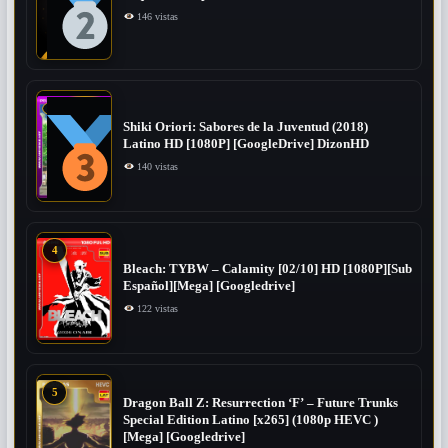
146 vistas
Shiki Oriori: Sabores de la Juventud (2018)
Latino HD [1080P] [GoogleDrive] DizonHD
140 vistas
4
Bleach: TYBW – Calamity [02/10] HD [1080P][Sub
Español][Mega] [Googledrive]
122 vistas
5
Dragon Ball Z: Resurrection ‘F’ – Future Trunks
Special Edition Latino [x265] (1080p HEVC )
[Mega] [Googledrive]