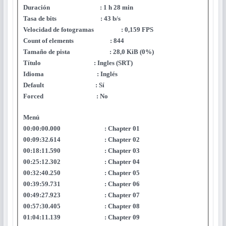
Duración : 1 h 28 min
Tasa de bits : 43 b/s
Velocidad de fotogramas : 0,159 FPS
Count of elements : 844
Tamaño de pista : 28,0 KiB (0%)
Título : Ingles (SRT)
Idioma : Inglés
Default : Sí
Forced : No
Menú
00:00:00.000 : Chapter 01
00:09:32.614 : Chapter 02
00:18:11.590 : Chapter 03
00:25:12.302 : Chapter 04
00:32:40.250 : Chapter 05
00:39:59.731 : Chapter 06
00:49:27.923 : Chapter 07
00:57:30.405 : Chapter 08
01:04:11.139 : Chapter 09