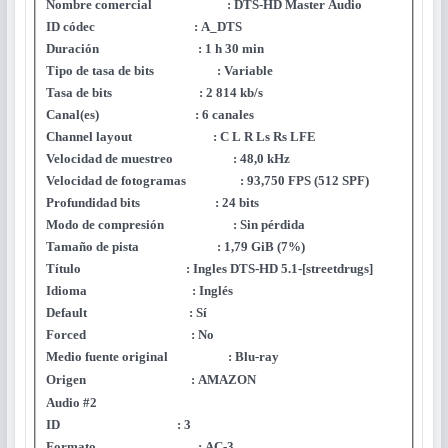
Nombre comercial : DTS-HD Master Audio
ID códec : A_DTS
Duración : 1 h 30 min
Tipo de tasa de bits : Variable
Tasa de bits : 2 814 kb/s
Canal(es) : 6 canales
Channel layout : C L R Ls Rs LFE
Velocidad de muestreo : 48,0 kHz
Velocidad de fotogramas : 93,750 FPS (512 SPF)
Profundidad bits : 24 bits
Modo de compresión : Sin pérdida
Tamaño de pista : 1,79 GiB (7%)
Título : Ingles DTS-HD 5.1-[streetdrugs]
Idioma : Inglés
Default : Sí
Forced : No
Medio fuente original : Blu-ray
Origen : AMAZON
Audio #2
ID : 3
Formato : AC-3