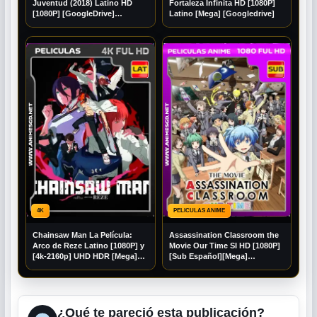
Juventud (2018) Latino HD
Fortaleza Infinita HD [1080P]
[1080P] [GoogleDrive]
Latino [Mega] [Googledrive]
DizonHD
4K
PELICULAS ANIME
Chainsaw Man La Película:
Assassination Classroom the
Arco de Reze Latino [1080P] y
Movie Our Time SI HD [1080P]
[4k-2160p] UHD HDR [Mega]
[Sub Español][Mega]
[Googledrive]
[Googledrive]
¿Qué te pareció esta publicación?