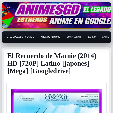
ERES UPLOADER ? UNETE
AREA DE PEDIDOS
COMPRAR VIP
LATINO
ANIME 108
El Recuerdo de Marnie (2014)
HD [720P] Latino [japones]
[Mega] [Googledrive]