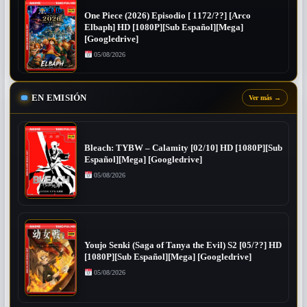
One Piece (2026) Episodio [ 1172/??] [Arco
Elbaph] HD [1080P][Sub Español][Mega]
[Googledrive]
05/08/2026
EN EMISIÓN
Ver más
→
Bleach: TYBW – Calamity [02/10] HD [1080P][Sub
Español][Mega] [Googledrive]
05/08/2026
Youjo Senki (Saga of Tanya the Evil) S2 [05/??] HD
[1080P][Sub Español][Mega] [Googledrive]
05/08/2026