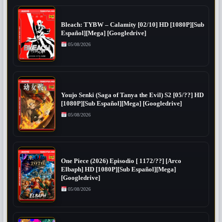
Bleach: TYBW – Calamity [02/10] HD [1080P][Sub
Español][Mega] [Googledrive]
05/08/2026
Youjo Senki (Saga of Tanya the Evil) S2 [05/??] HD
[1080P][Sub Español][Mega] [Googledrive]
05/08/2026
One Piece (2026) Episodio [ 1172/??] [Arco
Elbaph] HD [1080P][Sub Español][Mega]
[Googledrive]
05/08/2026