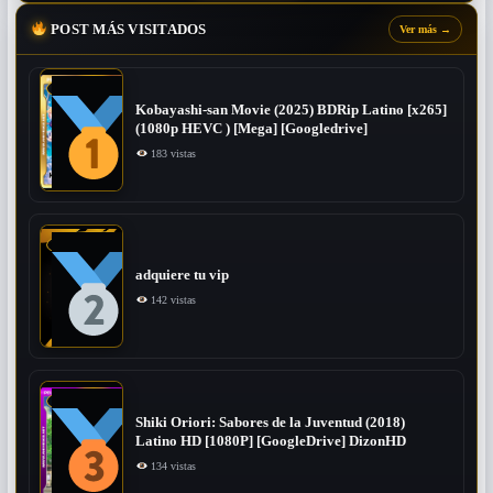
POST MÁS VISITADOS
Ver más
→
Kobayashi-san Movie (2025) BDRip Latino [x265]
(1080p HEVC ) [Mega] [Googledrive]
183 vistas
adquiere tu vip
142 vistas
Shiki Oriori: Sabores de la Juventud (2018)
Latino HD [1080P] [GoogleDrive] DizonHD
134 vistas