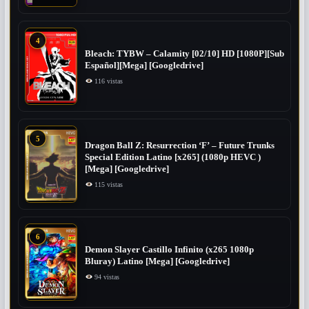
4
Bleach: TYBW – Calamity [02/10] HD [1080P][Sub
Español][Mega] [Googledrive]
116 vistas
5
Dragon Ball Z: Resurrection ‘F’ – Future Trunks
Special Edition Latino [x265] (1080p HEVC )
[Mega] [Googledrive]
115 vistas
6
Demon Slayer Castillo Infinito (x265 1080p
Bluray) Latino [Mega] [Googledrive]
94 vistas