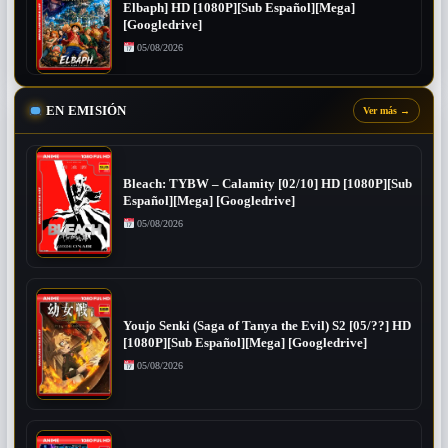
Elbaph] HD [1080P][Sub Español][Mega]
[Googledrive]
05/08/2026
EN EMISIÓN
Ver más
→
Bleach: TYBW – Calamity [02/10] HD [1080P][Sub
Español][Mega] [Googledrive]
05/08/2026
Youjo Senki (Saga of Tanya the Evil) S2 [05/??] HD
[1080P][Sub Español][Mega] [Googledrive]
05/08/2026