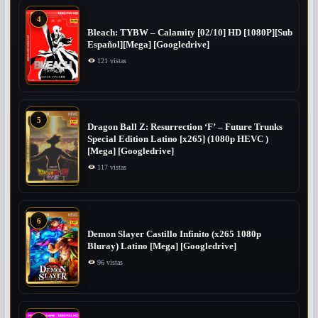
4
Bleach: TYBW – Calamity [02/10] HD [1080P][Sub
Español][Mega] [Googledrive]
121 vistas
5
Dragon Ball Z: Resurrection ‘F’ – Future Trunks
Special Edition Latino [x265] (1080p HEVC )
[Mega] [Googledrive]
117 vistas
6
Demon Slayer Castillo Infinito (x265 1080p
Bluray) Latino [Mega] [Googledrive]
96 vistas