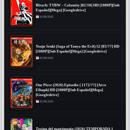
Bleach: TYBW – Calamity [02/10] HD [1080P][Sub
Español][Mega] [Googledrive]
05/08/2026
Youjo Senki (Saga of Tanya the Evil) S2 [05/??] HD
[1080P][Sub Español][Mega] [Googledrive]
05/08/2026
One Piece (2026) Episodio [ 1172/??] [Arco
Elbaph] HD [1080P][Sub Español][Mega]
[Googledrive]
05/08/2026
Toxina del matrimonio (2026) TEMPORADA 1