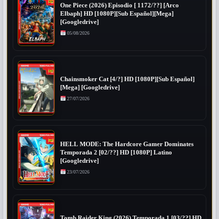
One Piece (2026) Episodio [ 1172/??] [Arco
Elbaph] HD [1080P][Sub Español][Mega]
[Googledrive]
05/08/2026
Chainsmoker Cat [4/?] HD [1080P][Sub Español]
[Mega] [Googledrive]
27/07/2026
HELL MODE: The Hardcore Gamer Dominates
Temporada 2 [02/??] HD [1080P] Latino
[Googledrive]
23/07/2026
Tomb Raider King (2026) Temporada 1 [03/??] HD