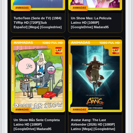
ANIMADAS
ANIMADAS
TurboTeen (Serie de TV) (1984)
Un Show Mas: La Pelicula
TVRip HD [720P][Sub
Latino HD [1080P]
Español] [Mega] [Googledrive]
[GoogleDrive] Madara95
ANIMADAS
ANIMADAS
Un Show Más Serie Completa
Avatar Aang: The Last
Latino HD [1080P]
Airbender (2026) HD [1080P]
[GoogleDrive] Madara95
Latino [Mega] [Googledrive]