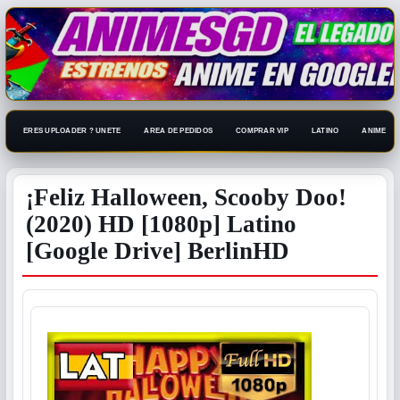
ERES UPLOADER ? UNETE
AREA DE PEDIDOS
COMPRAR VIP
LATINO
ANIME 108
¡Feliz Halloween, Scooby Doo!
(2020) HD [1080p] Latino
[Google Drive] BerlinHD