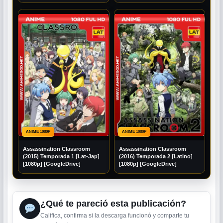
ANIME 1080P
ANIME 1080P
Assassination Classroom
Assassination Classroom
(2015) Temporada 1 [Lat-Jap]
(2016) Temporada 2 [Latino]
[1080p] [GoogleDrive]
[1080p] [GoogleDrive]
¿Qué te pareció esta publicación?
Califica, confirma si la descarga funcionó y comparte tu