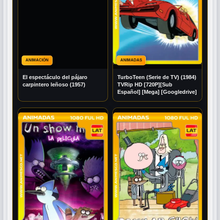
ANIMACIÓN
ANIMADAS
El espectáculo del pájaro
TurboTeen (Serie de TV) (1984)
carpintero leñoso (1957)
TVRip HD [720P][Sub
Español] [Mega] [Googledrive]