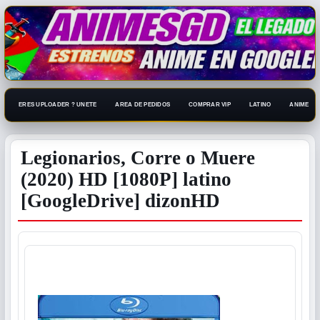
ERES UPLOADER ? UNETE
AREA DE PEDIDOS
COMPRAR VIP
LATINO
ANIME 108
Legionarios, Corre o Muere
(2020) HD [1080P] latino
[GoogleDrive] dizonHD