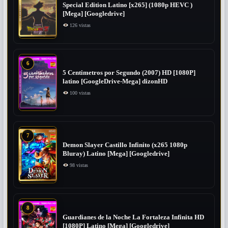
Special Edition Latino [x265] (1080p HEVC )
[Mega] [Googledrive]
126 vistas
6
5 Centimetros por Segundo (2007) ​HD [1080P]
latino [GoogleDrive-Mega] dizonHD
100 vistas
7
Demon Slayer Castillo Infinito (x265 1080p
Bluray) Latino [Mega] [Googledrive]
98 vistas
8
Guardianes de la Noche La Fortaleza Infinita HD
[1080P] Latino [Mega] [Googledrive]