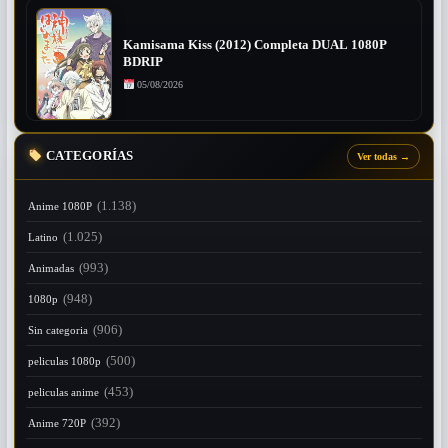
Kamisama Kiss (2012) Completa DUAL 1080P
BDRIP
05/08/2026
CATEGORÍAS
Ver todas
→
(1.138)
Anime 1080P
(1.025)
Latino
(993)
Animadas
(948)
1080p
(906)
Sin categoria
(500)
peliculas 1080p
(453)
peliculas anime
(392)
Anime 720P