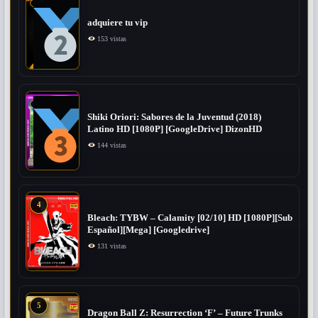
adquiere tu vip
153 vistas
Shiki Oriori: Sabores de la Juventud (2018)
Latino HD [1080P] [GoogleDrive] DizonHD
144 vistas
4
Bleach: TYBW – Calamity [02/10] HD [1080P][Sub
Español][Mega] [Googledrive]
131 vistas
5
Dragon Ball Z: Resurrection ‘F’ – Future Trunks