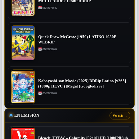
MULTI AUDIO 1080P BDRIP
06/08/2026
Quick Draw McGraw (1959) LATINO 1080P
WEBRIP
06/08/2026
Kobayashi-san Movie (2025) BDRip Latino [x265]
(1080p HEVC ) [Mega] [Googledrive]
05/08/2026
EN EMISIÓN
Ver más
→
Bleach: TYBW – Calamity [02/10] HD [1080P][Sub