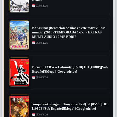
07/08/2026
Konosuba: ¡Bendición de Dios en este maravilloso
mundo! (2016) TEMPORADA 1-2-3 + EXTRAS
MULTI AUDIO 1080P BDRIP
06/08/2026
Bleach: TYBW – Calamity [02/10] HD [1080P][Sub
Español][Mega] [Googledrive]
05/08/2026
Youjo Senki (Saga of Tanya the Evil) S2 [05/??] HD
[1080P][Sub Español][Mega] [Googledrive]
05/08/2026