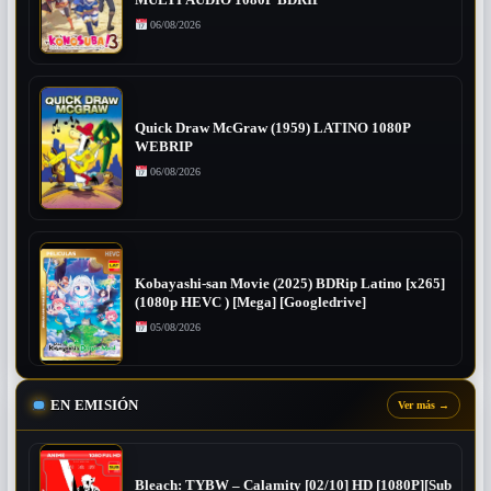
MULTI AUDIO 1080P BDRIP
06/08/2026
Quick Draw McGraw (1959) LATINO 1080P
WEBRIP
06/08/2026
Kobayashi-san Movie (2025) BDRip Latino [x265]
(1080p HEVC ) [Mega] [Googledrive]
05/08/2026
EN EMISIÓN
Ver más
→
Bleach: TYBW – Calamity [02/10] HD [1080P][Sub