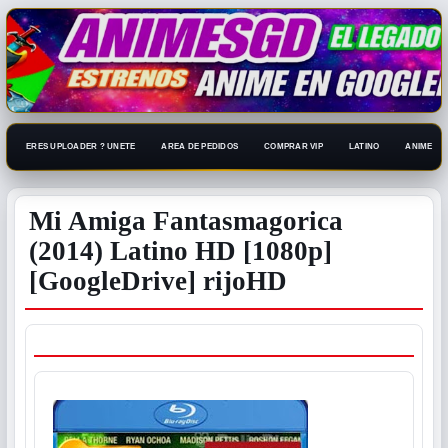
ERES UPLOADER ? UNETE
AREA DE PEDIDOS
COMPRAR VIP
LATINO
ANIME 108
Mi Amiga Fantasmagorica
(2014) Latino HD [1080p]
[GoogleDrive] rijoHD