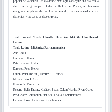
popular de la escuela. Un dia donde max logra conseguir una cita con la
chica que le gusta para el dia de Halloween, Phears, un fantasma
maligno con planes de dominar el mundo, da rienda suelta a sus
demonios y las cosas se descontrolan.
Título original
: Mostly Ghostly: Have You Met My Ghoulfriend
Latino
Titulo
Latino: Mi Amiga Fantasmagorica
Año: 2014
Duración: 90 min.
País: Estados Unidos
Director: Peter Hewitt
Guión: Peter Hewitt (Historia: R.L. Stine)
Música: Patrick Kirst
Fotografía: Randy Hart
Reparto: Bella Thorne, Madison Pettis, Calum Worthy, Ryan Ochoa
Productora: Commotion Pictures / Lookout Entertainment
Género: Terror. Fantástico | Cine familiar