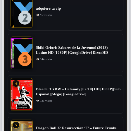
adquiere tu vip
153 vistas
Shiki Oriori: Sabores de la Juventud (2018)
Latino HD [1080P] [GoogleDrive] DizonHD
144 vistas
4
Bleach: TYBW – Calamity [02/10] HD [1080P][Sub
Español][Mega] [Googledrive]
131 vistas
5
Dragon Ball Z: Resurrection ‘F’ – Future Trunks