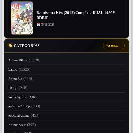
Kamisama Kiss (2012) Completa DUAL 1080P
BDRIP
05/08/2026
CATEGORÍAS
Ver todas
→
(1.138)
Anime 1080P
(1.025)
Latino
(993)
Animadas
(948)
1080p
(906)
Sin categoria
(500)
peliculas 1080p
(453)
peliculas anime
(392)
Anime 720P