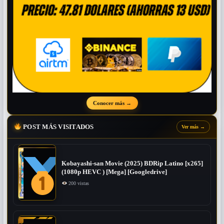
Conocer más
→
POST MÁS VISITADOS
Ver más
→
Kobayashi-san Movie (2025) BDRip Latino [x265]
(1080p HEVC ) [Mega] [Googledrive]
200 vistas