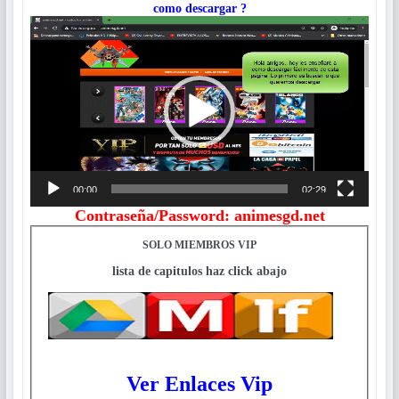
como descargar ?
Reproductor
de
vídeo
00:00
02:29
Contraseña/Password: animesgd.net
SOLO MIEMBROS VIP
lista de capitulos haz click abajo
Ver Enlaces Vip