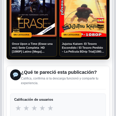
SIN CATEGORIA
SIN CATEGORIA
Once Upon a Time (Erase una
Jujutsu Kaisen: El Tesoro
vez) Serie Completa HD
Escondido / El Tesoro Perdido
[1080P] Latino [Mega]
– La Película BDrip Trial[1080P]
[Googledrive]
[Mega] [Googledrive]
¿Qué te pareció esta publicación?
Califica, confirma si la descarga funcionó y comparte tu
experiencia.
Calificación de usuarios
★
★
★
★
★