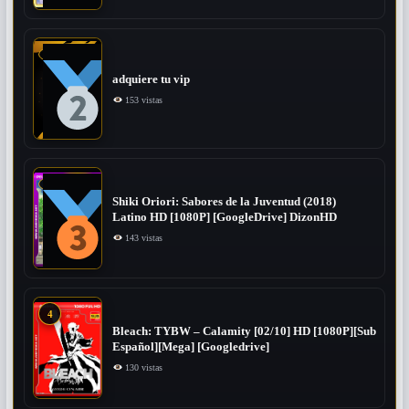
adquiere tu vip
153 vistas
Shiki Oriori: Sabores de la Juventud (2018)
Latino HD [1080P] [GoogleDrive] DizonHD
143 vistas
4
Bleach: TYBW – Calamity [02/10] HD [1080P][Sub
Español][Mega] [Googledrive]
130 vistas