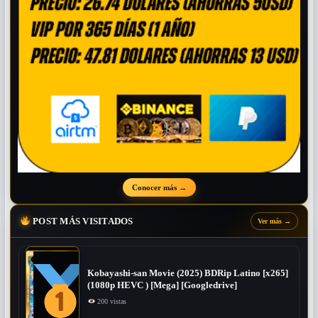
Conocer más
→
POST MÁS VISITADOS
Ver más
→
Kobayashi-san Movie (2025) BDRip Latino [x265]
(1080p HEVC ) [Mega] [Googledrive]
200 vistas