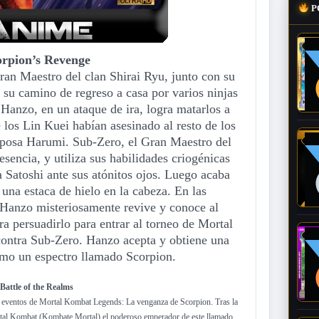
P
orpion’s Revenge
an Maestro del clan Shirai Ryu, junto con su
su camino de regreso a casa por varios ninjas
. Hanzo, en un ataque de ira, logra matarlos a
 los Lin Kuei habían asesinado al resto de los
sposa Harumi. Sub-Zero, el Gran Maestro del
esencia, y utiliza sus habilidades criogénicas
 Satoshi ante sus atónitos ojos. Luego acaba
una estaca de hielo en la cabeza. En las
 Hanzo misteriosamente revive y conoce al
a persuadirlo para entrar al torneo de Mortal
ontra Sub-Zero. Hanzo acepta y obtiene una
omo un espectro llamado Scorpion.
Battle of the Realms
os eventos de Mortal Kombat Legends: La venganza de Scorpion. Tras la
ortal Kombat (Kombate Mortal) el poderoso emperador de este llamado