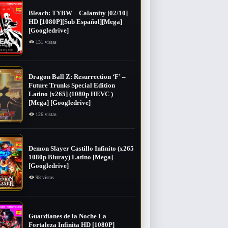
Bleach: TYBW – Calamity [02/10]
HD [1080P][Sub Español][Mega]
[Googledrive]
131 vistas
Dragon Ball Z: Resurrection ‘F’ –
Future Trunks Special Edition
Latino [x265] (1080p HEVC )
[Mega] [Googledrive]
126 vistas
Demon Slayer Castillo Infinito (x265
1080p Bluray) Latino [Mega]
[Googledrive]
98 vistas
Guardianes de la Noche La
Fortaleza Infinita HD [1080P]