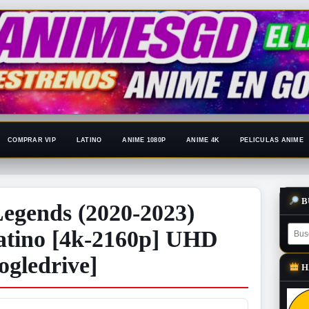
COMPRAR VIP
LATINO
ANIME 1080P
ANIME 4K
PELICULAS ANIME
B
egends (2020-2023)
atino [4k-2160p] UHD
gledrive]
H