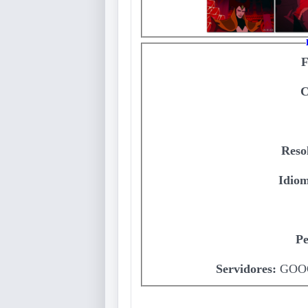
C
Reso
Idiom
Pe
Servidores:
GOOG