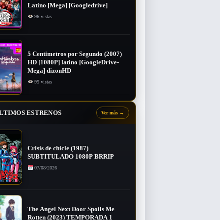
Latino [Mega] [Googledrive]
96 vistas
5 Centimetros por Segundo (2007) ​
HD [1080P] latino [GoogleDrive-
Mega] dizonHD
95 vistas
LTIMOS ESTRENOS
Ver más
→
Crisis de chicle (1987)
SUBTITULADO 1080P BRRIP
07/08/2026
The Angel Next Door Spoils Me
Rotten (2023) TEMPORADA 1