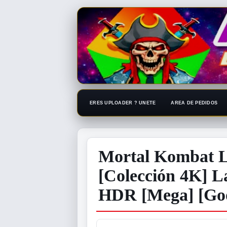
ERES UPLOADER ? UNETE
AREA DE PEDIDOS
Mortal Kombat L
[Colección 4K] L
HDR [Mega] [Goo