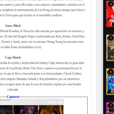
4
as manos y para ello reúne a sus mejores comandantes, mientras en el
enta completar el entrenamiento de Liu Kang al mismo tiempo que reúne a
 la Tierra para que luchen en el inevitable conflicto.
Snow Blind
Mortal Kombat, la Tierra ha sido atacada por aparecidos no muertos y
das. El clan del Dragón Negro conformado por Kira, Kobra, Ferra/Torr,
5
 Tremor y Jarek, junto con un anciano Shang Tsung ha anexado estas
 su líder Kano declarándose el rey.
Cage Match
rella de acción y artista marcial Johnny Cage intenta dar su gran salto
ctor de la película, Brian Van Jones, expresa su preocupación por la
6
y, lo que le lleva a buscarla junto a su leal ayudante, Chuck Golden.
a dos mujeres llamadas Ashrah y Kia peleándose por un misterioso
tres escapan antes de que la casa de Jennifer explote por una bomba
colocada.
Capturas
7