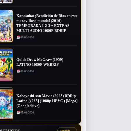
Konosuba: ¡Bendición de Dios en este
maravilloso mundo! (2016)
TEMPORADA 1-2-3 + EXTRAS
MULTI AUDIO 1080P BDRIP
06/08/2026
Quick Draw McGraw (1959)
LATINO 1080P WEBRIP
06/08/2026
Kobayashi-san Movie (2025) BDRip
Latino [x265] (1080p HEVC ) [Mega]
[Googledrive]
05/08/2026
N EMISIÓN
Ver más
→