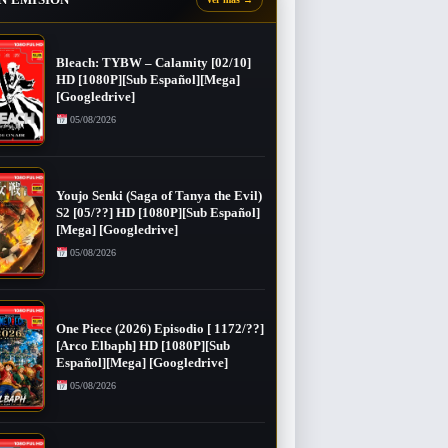
Bleach: TYBW – Calamity [02/10]
HD [1080P][Sub Español][Mega]
[Googledrive]
05/08/2026
Youjo Senki (Saga of Tanya the Evil)
S2 [05/??] HD [1080P][Sub Español]
[Mega] [Googledrive]
05/08/2026
One Piece (2026) Episodio [ 1172/??]
[Arco Elbaph] HD [1080P][Sub
Español][Mega] [Googledrive]
05/08/2026