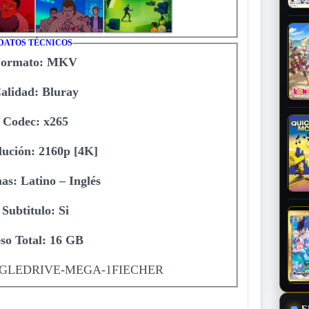
DATOS TÉCNICOS
Formato: MKV
alidad: Bluray
Codec: x265
lución: 2160p [4K]
as: Latino – Inglés
Subtitulo: Si
so Total: 16 GB
LEDRIVE-MEGA-1FIECHER
E