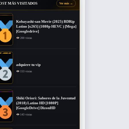
OST MÁS VISITADOS
Ver más
→
Kobayashi-san Movie (2025) BDRip
Latino [x265] (1080p HEVC ) [Mega]
[Googledrive]
200 vistas
adquiere tu vip
153 vistas
Shiki Oriori: Sabores de la Juventud
(2018) Latino HD [1080P]
[GoogleDrive] DizonHD
143 vistas