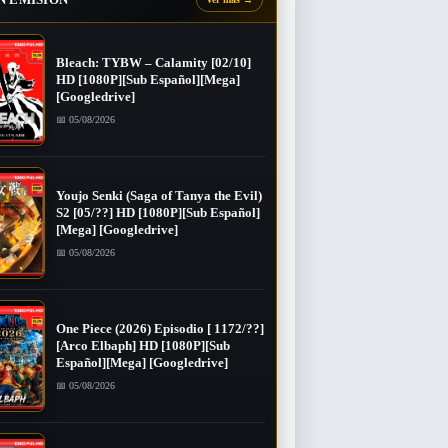
Bleach: TYBW – Calamity [02/10]
HD [1080P][Sub Español][Mega]
[Googledrive]
📅 05/08/2026
Youjo Senki (Saga of Tanya the Evil)
S2 [05/??] HD [1080P][Sub Español]
[Mega] [Googledrive]
📅 05/08/2026
One Piece (2026) Episodio [ 1172/??]
[Arco Elbaph] HD [1080P][Sub
Español][Mega] [Googledrive]
📅 05/08/2026