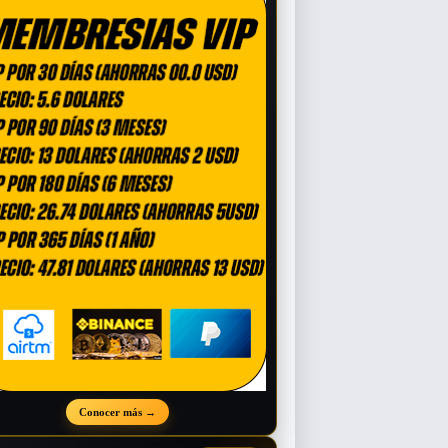
Conocer más
→