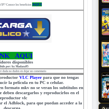
AQUI
VIP? Conoce los beneficios
INK AQUI
idores disponibles
bido por:
by Madara95
er duda no duden en dejar un comentario
eproductor
VLC Player
para que no tengas
cir la película en tu PC o celular.
 en formato mkv no se veran los subtitulos en
e deben descargarlos y reproducirlos en el
eproductor vlc
r el Adblock, para que puedan acceder a la
descarga.
📺
E