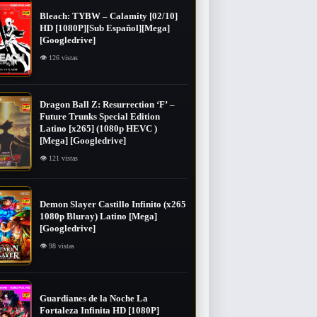
Bleach: TYBW – Calamity [02/10]
HD [1080P][Sub Español][Mega]
[Googledrive]
👁 126 vistas
Dragon Ball Z: Resurrection ‘F’ –
Future Trunks Special Edition
Latino [x265] (1080p HEVC )
[Mega] [Googledrive]
👁 121 vistas
Demon Slayer Castillo Infinito (x265
1080p Bluray) Latino [Mega]
[Googledrive]
👁 98 vistas
Guardianes de la Noche La
Fortaleza Infinita HD [1080P]