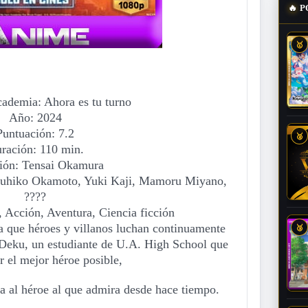
🔥
P
🥇
demia: Ahora es tu turno
Año: 2024
Puntuación: 7.2
🥈
ración: 110 min.
ión: Tensai Okamura
buhiko Okamoto, Yuki Kaji, Mamoru Miyano,
????
 Acción, Aventura, Ciencia ficción
a que héroes y villanos luchan continuamente
🥉
 Deku, un estudiante de U.A. High School que
er el mejor héroe posible,
ita al héroe al que admira desde hace tiempo.