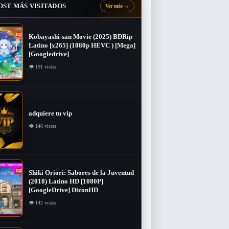
OST MÁS VISITADOS
Ver más
→
Kobayashi-san Movie (2025) BDRip
Latino [x265] (1080p HEVC ) [Mega]
[Googledrive]
👁 191 vistas
adquiere tu vip
👁 146 vistas
Shiki Oriori: Sabores de la Juventud
(2018) Latino HD [1080P]
[GoogleDrive] DizonHD
👁 142 vistas