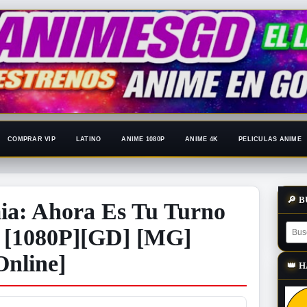
COMPRAR VIP
LATINO
ANIME 1080P
ANIME 4K
PELICULAS ANIME
🔎
B
a: Ahora Es Tu Turno
o [1080P][GD] [MG]
Online]
👑
H