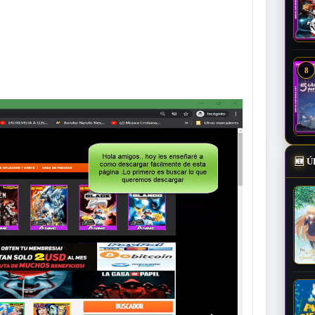
8
🆕
Ú