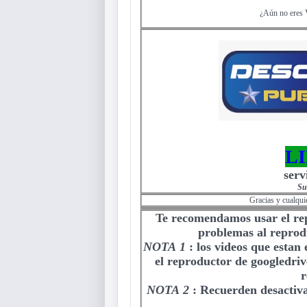
¿Aún no eres 
L
serv
Su
Gracias y cualqui
Te recomendamos usar el r
problemas al reprodu
NOTA 1
:
los videos que estan
el reproductor de googledriv
r
NOTA 2
:
Recuerden desactiva