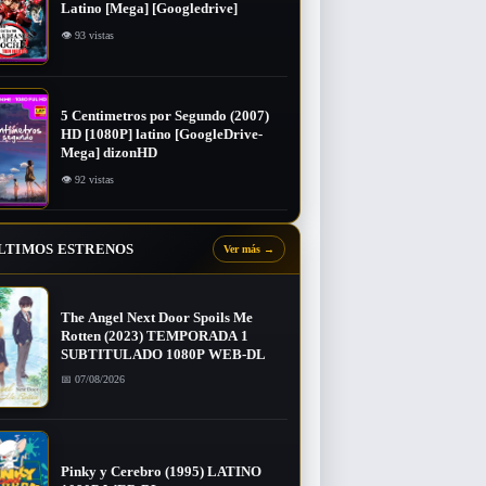
Latino [Mega] [Googledrive]
👁 93 vistas
5 Centimetros por Segundo (2007) ​
HD [1080P] latino [GoogleDrive-
Mega] dizonHD
👁 92 vistas
LTIMOS ESTRENOS
Ver más
→
The Angel Next Door Spoils Me
Rotten (2023) TEMPORADA 1
SUBTITULADO 1080P WEB-DL
📅 07/08/2026
Pinky y Cerebro (1995) LATINO