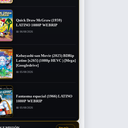
Quick Draw McGraw (1959)
LATINO 1080P WEBRIP
📅 06/08/2026
Kobayashi-san Movie (2025) BDRip
Latino [x265] (1080p HEVC ) [Mega]
[Googledrive]
📅 05/08/2026
Fantasma espacial (1966) LATINO
1080P WEBRIP
📅 05/08/2026
N EMISIÓN
Ver más
→