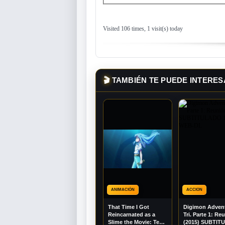
Visited 106 times, 1 visit(s) today
🎬
TAMBIÉN TE PUEDE INTERES
ANIMACIÓN
ACCION
That Time I Got
Digimon Adven
Reincarnated as a
Tri. Parte 1: Re
Slime the Movie: Tears
(2015) SUBTI