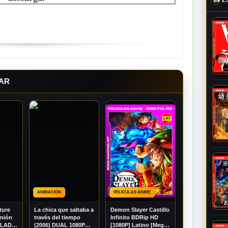
AR
ANIMACIÓN
PELICULAS ANIME
ture
La chica que saltaba a
Demon Slayer Castillo
unión
través del tiempo
Infinito BDRip HD
TULADO
(2006) DUAL 1080P
[1080P] Latino [Mega]