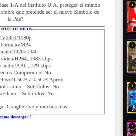
lase 1-A del instituto U.A. proteger el mundo
4
hombre que pretende ser el nuevo Símbolo de
la Paz?
DATOS TÉCNICOS
Calidad/1080p
Formato/MP4
5
maño/1920×1040
 vídeo/H264, 1983 kbps
e audio/AAC, 129 kbps
rectos Comprimido: No
chivo/1.5GB a 4.5GB Aprox.
ol Latino – Subtítulos: No
6
tellano – Subtítulos: No
 -Googledrive y muchos mas
como descargar ?
7