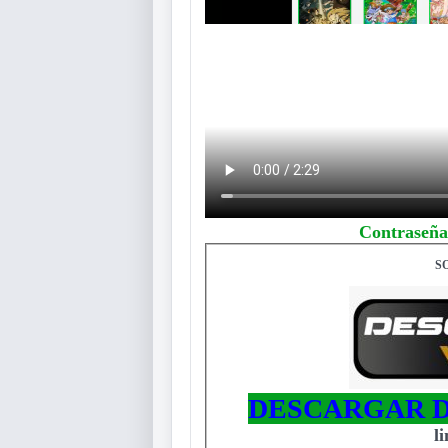
Contraseña
S
DESCARGAR D
l