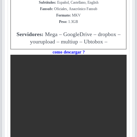
Subtítulos:
Español, Castellano, English
Fansub:
Oficiales, Anacrónico Fansub
Formato:
MKV
Peso:
1.3GB
Servidores:
Mega – GoogleDrive – dropbox
–
yourupload – multiup
– Ubtobox –
como descargar ?