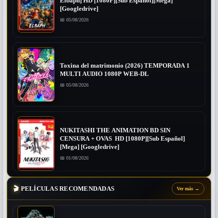
Elbaph] HD [1080P][Sub Español][Mega]
[Googledrive]
📅 05/08/2026
Toxina del matrimonio (2026) TEMPORADA 1
MULTI AUDIO 1080P WEB-DL
📅 05/08/2026
NUKITASHI THE ANIMATION BD SIN
CENSURA + OVAS HD [1080P][Sub Español]
[Mega] [Googledrive]
📅 01/08/2026
🎬
PELÍCULAS RECOMENDADAS
Ver más
→