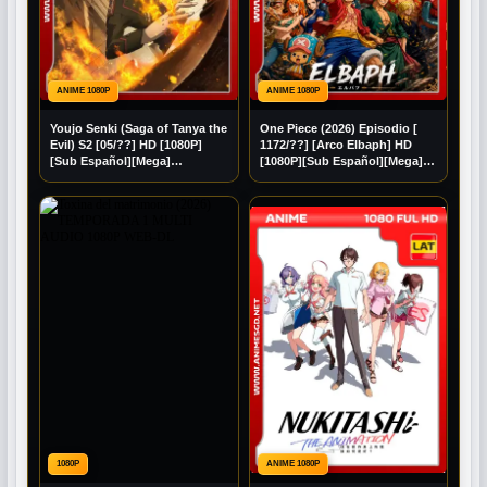
ANIME 1080P
ANIME 1080P
Youjo Senki (Saga of Tanya the
One Piece (2026) Episodio [
Evil) S2 [05/??] HD [1080P]
1172/??] [Arco Elbaph] HD
[Sub Español][Mega]
[1080P][Sub Español][Mega]
[Googledrive]
[Googledrive]
1080P
ANIME 1080P