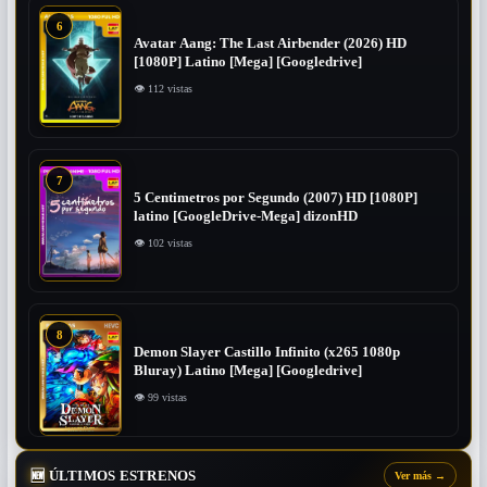
6
Avatar Aang: The Last Airbender (2026) HD
[1080P] Latino [Mega] [Googledrive]
👁 112 vistas
7
5 Centimetros por Segundo (2007) ​HD [1080P]
latino [GoogleDrive-Mega] dizonHD
👁 102 vistas
8
Demon Slayer Castillo Infinito (x265 1080p
Bluray) Latino [Mega] [Googledrive]
👁 99 vistas
🆕
ÚLTIMOS ESTRENOS
Ver más
→