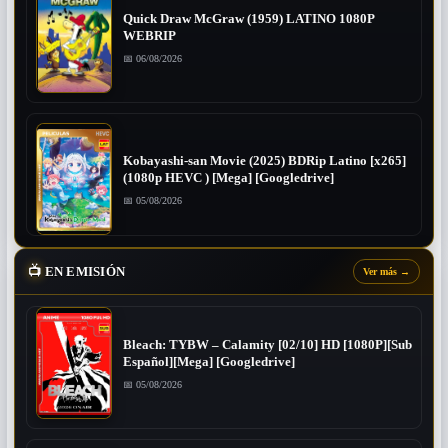
Quick Draw McGraw (1959) LATINO 1080P
WEBRIP
📅 06/08/2026
Kobayashi-san Movie (2025) BDRip Latino [x265]
(1080p HEVC ) [Mega] [Googledrive]
📅 05/08/2026
📺
EN EMISIÓN
Ver más
→
Bleach: TYBW – Calamity [02/10] HD [1080P][Sub
Español][Mega] [Googledrive]
📅 05/08/2026