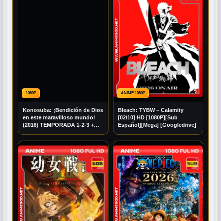
1080P
ANIME 1080P
Konosuba: ¡Bendición de Dios
Bleach: TYBW – Calamity
en este maravilloso mundo!
[02/10] HD [1080P][Sub
(2016) TEMPORADA 1-2-3 +
Español][Mega] [Googledrive]
EXTRAS MULTI AUDIO 1080P
BDRIP