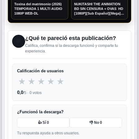
Toxina del matrimonio (2026)
NUKITASHI THE ANIMATION
TEMPORADA 1 MULTI AUDIO
BD SIN CENSURA + OVAS HD
1080P WEB-DL
[1080P][Sub Español][Mega]
[Googledrive]
¿Qué te pareció esta publicación?
💬
Califica, confirma si la descarga funcionó y comparte tu
experiencia.
Calificación de usuarios
★
★
★
★
★
0,0
/5 ·
0
votos
¿Funcionó la descarga?
👍 Sí
0
👎 No
0
Tu respuesta ayuda a otros usuarios.