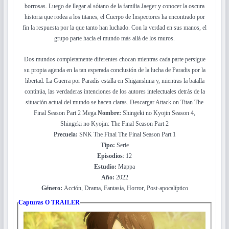
borrosas. Luego de llegar al sótano de la familia Jaeger y conocer la oscura
historia que rodea a los titanes, el Cuerpo de Inspectores ha encontrado por
fin la respuesta por la que tanto han luchado. Con la verdad en sus manos, el
grupo parte hacia el mundo más allá de los muros.
Dos mundos completamente diferentes chocan mientras cada parte persigue
su propia agenda en la tan esperada conclusión de la lucha de Paradis por la
libertad. La Guerra por Paradis estalla en Shiganshina y, mientras la batalla
continúa, las verdaderas intenciones de los autores intelectuales detrás de la
situación actual del mundo se hacen claras. Descargar Attack on Titan The
Final Season Part 2 Mega.
Nombre:
Shingeki no Kyojin Season 4,
Shingeki no Kyojin: The Final Season Part 2
Precuela:
SNK The Final The Final Season Part 1
Tipo:
Serie
Episodios
: 12
Estudio:
Mappa
Año:
2022
Género:
Acción, Drama, Fantasía, Horror, Post-apocalíptico
Capturas O TRAILER