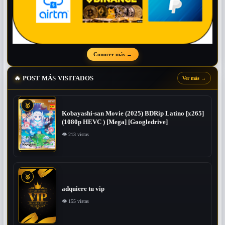
Conocer más
→
🔥
POST MÁS VISITADOS
Ver más
→
🥇
Kobayashi-san Movie (2025) BDRip Latino [x265]
(1080p HEVC ) [Mega] [Googledrive]
👁 213 vistas
🥈
adquiere tu vip
👁 155 vistas