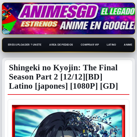
ERES UPLOADER ? UNETE
AREA DE PEDIDOS
COMPRAR VIP
LATINO
ANIME 108
Shingeki no Kyojin: The Final
Season Part 2 [12/12][BD]
Latino [japones] [1080P] [GD]