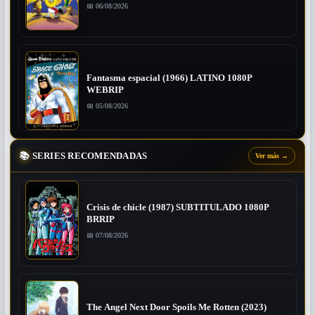
📅 06/08/2026
Fantasma espacial (1966) LATINO 1080P
WEBRIP
📅 05/08/2026
📚
SERIES RECOMENDADAS
Ver más
→
Crisis de chicle (1987) SUBTITULADO 1080P
BRRIP
📅 07/08/2026
The Angel Next Door Spoils Me Rotten (2023)