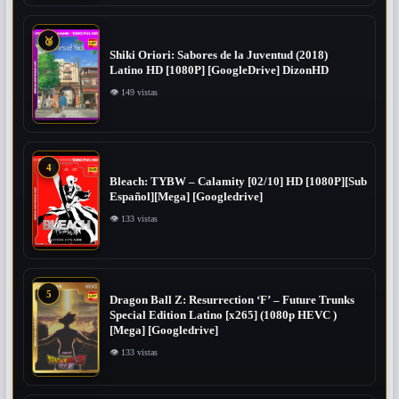
🥉
Shiki Oriori: Sabores de la Juventud (2018)
Latino HD [1080P] [GoogleDrive] DizonHD
👁 149 vistas
4
Bleach: TYBW – Calamity [02/10] HD [1080P][Sub
Español][Mega] [Googledrive]
👁 133 vistas
5
Dragon Ball Z: Resurrection ‘F’ – Future Trunks
Special Edition Latino [x265] (1080p HEVC )
[Mega] [Googledrive]
👁 133 vistas