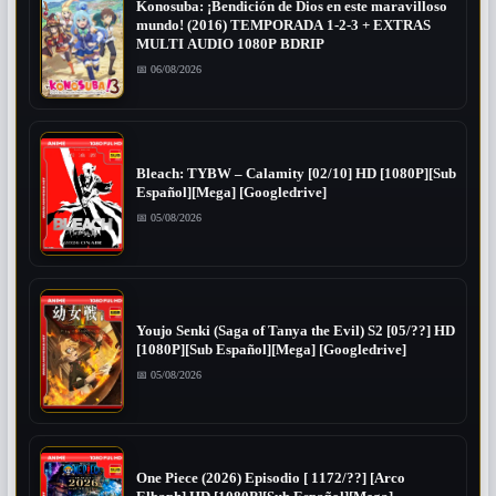
Konosuba: ¡Bendición de Dios en este maravilloso
mundo! (2016) TEMPORADA 1-2-3 + EXTRAS
MULTI AUDIO 1080P BDRIP
📅 06/08/2026
Bleach: TYBW – Calamity [02/10] HD [1080P][Sub
Español][Mega] [Googledrive]
📅 05/08/2026
Youjo Senki (Saga of Tanya the Evil) S2 [05/??] HD
[1080P][Sub Español][Mega] [Googledrive]
📅 05/08/2026
One Piece (2026) Episodio [ 1172/??] [Arco