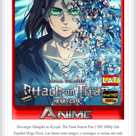
Descargar Shingeki no Kyojin: The Final Season Part 2 BD 1080p Sub
Español Mega Drive. Las líneas entre amigos y enemigos se tornan aún más