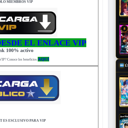
OLO MIEMBROS VIP
8
ESDE EL ENLACE VIP
ink 100% activo
AQUI
VIP? Conoce los beneficios
Ú
T ES ESCLUSIVO PARA VIP