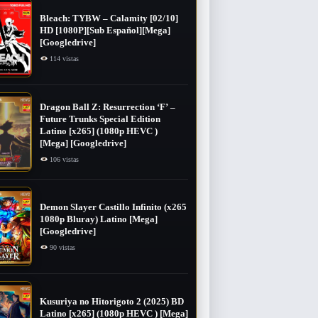
Bleach: TYBW – Calamity [02/10]
HD [1080P][Sub Español][Mega]
[Googledrive]
114 vistas
Dragon Ball Z: Resurrection ‘F’ –
Future Trunks Special Edition
Latino [x265] (1080p HEVC )
[Mega] [Googledrive]
106 vistas
Demon Slayer Castillo Infinito (x265
1080p Bluray) Latino [Mega]
[Googledrive]
90 vistas
Kusuriya no Hitorigoto 2 (2025) BD
Latino [x265] (1080p HEVC ) [Mega]