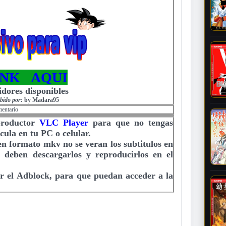
INK AQUI
idores disponibles
bido por:
by Madara95
mentario
productor
VLC Player
para que no tengas
cula en tu PC o celular.
 en formato mkv no se veran los subtitulos en
e deben descargarlos y reproducirlos en el
r el Adblock, para que puedan acceder a la