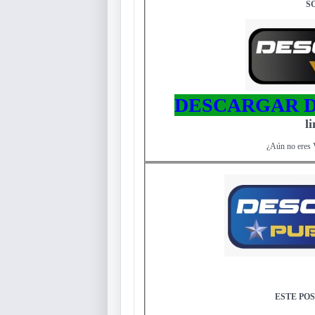
S
DESCARGAR D
l
¿Aún no eres 
ESTE POS