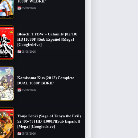
1080P WEBRIP
05/08/2026
Bleach: TYBW – Calamity [02/10]
HD [1080P][Sub Español][Mega]
[Googledrive]
05/08/2026
Kamisama Kiss (2012) Completa
DUAL 1080P BDRIP
05/08/2026
Youjo Senki (Saga of Tanya the Evil)
S2 [05/??] HD [1080P][Sub Español]
[Mega] [Googledrive]
05/08/2026