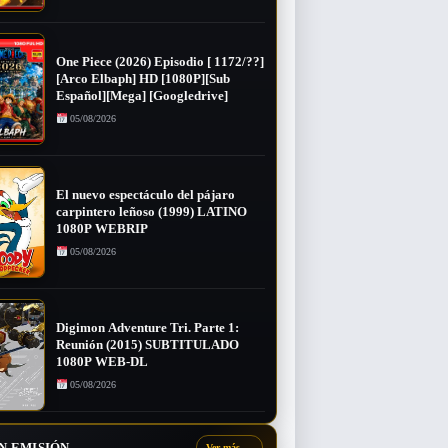
One Piece (2026) Episodio [ 1172/??]
[Arco Elbaph] HD [1080P][Sub
Español][Mega] [Googledrive]
05/08/2026
El nuevo espectáculo del pájaro
carpintero leñoso (1999) LATINO
1080P WEBRIP
05/08/2026
Digimon Adventure Tri. Parte 1:
Reunión (2015) SUBTITULADO
1080P WEB-DL
05/08/2026
N EMISIÓN
Ver más
→