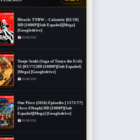
Bleach: TYBW – Calamity [02/10]
HD [1080P][Sub Español][Mega]
[Googledrive]
05/08/2026
Youjo Senki (Saga of Tanya the Evil)
S2 [05/??] HD [1080P][Sub Español]
[Mega] [Googledrive]
05/08/2026
One Piece (2026) Episodio [ 1172/??]
[Arco Elbaph] HD [1080P][Sub
Español][Mega] [Googledrive]
05/08/2026