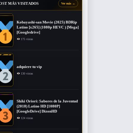
OST MÁS VISITADOS
Ver más
→
Kobayashi-san Movie (2025) BDRip
Latino [x265] (1080p HEVC ) [Mega]
[Googledrive]
175 vistas
adquiere tu vip
130 vistas
Shiki Oriori: Sabores de la Juventud
(2018) Latino HD [1080P]
[GoogleDrive] DizonHD
124 vistas