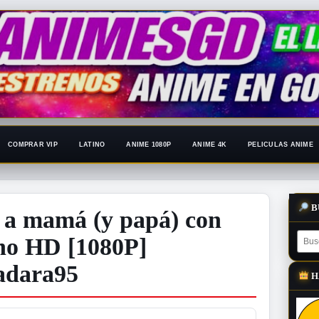
COMPRAR VIP
LATINO
ANIME 1080P
ANIME 4K
PELICULAS ANIME
B
 a mamá (y papá) con
no HD [1080P]
adara95
H