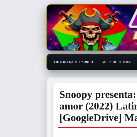
ERES UPLOADER ? UNETE
AREA DE PEDIDOS
Snoopy presenta:
amor (2022) Lati
[GoogleDrive] M