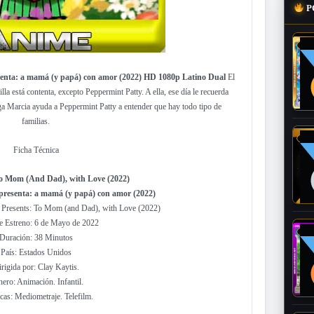
P
enta: a mamá (y papá) con amor (2022) HD 1080p Latino Dual
El
lla está contenta, excepto Peppermint Patty. A ella, ese día le recuerda
a Marcia ayuda a Peppermint Patty a entender que hay todo tipo de
familias.
Ficha Técnica
 Mom (And Dad), with Love (2022)
presenta: a mamá (y papá) con amor (2022)
y Presents: To Mom (and Dad), with Love (2022)
e Estreno: 6 de Mayo de 2022
Duración: 38 Minutos
País: Estados Unidos
rigida por: Clay Kaytis.
ero: Animación. Infantil.
cas: Mediometraje. Telefilm.