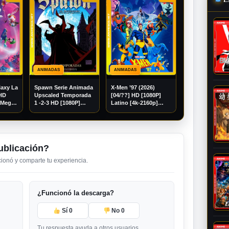
ANIMADAS
ANIMADAS
laxy La
Spawn Serie Animada
X-Men ’97 (2026)
 HD
Upscaled Temporada
[04/??] HD [1080P]
[Mega]
1 -2-3 HD [1080P]
Latino [4k-2160p]
Latino [Mega]
[Googledrive]
[Googledrive]
ublicación?
ncionó y comparte tu experiencia.
¿Funcionó la descarga?
Sí
0
No
0
Tu respuesta ayuda a otros usuarios.