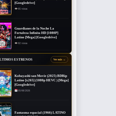
[Googledrive]
85 vistas
Guardianes de la Noche La
Fortaleza Infinita HD [1080P]
Latino [Mega] [Googledrive]
82 vistas
LTIMOS ESTRENOS
Ver más
→
Kobayashi-san Movie (2025) BDRip
Latino [x265] (1080p HEVC ) [Mega]
[Googledrive]
05/08/2026
Fantasma espacial (1966) LATINO