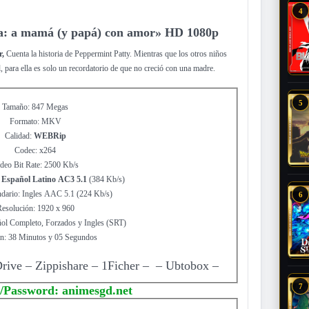
4
a: a mamá (y papá) con amor» HD 1080p
r,
Cuenta la historia de Peppermint Patty. Mientras que los otros niños
, para ella es solo un recordatorio de que no creció con una madre.
5
Tamaño: 847 Megas
Formato: MKV
Calidad:
WEBRip
Codec: x264
deo Bit Rate: 2500 Kb/s
:
Español Latino AC3 5.1
(384 Kb/s)
dario: Ingles AAC 5.1 (224 Kb/s)
6
esolución: 1920 x 960
ñol Completo, Forzados y Ingles (SRT)
n: 38 Minutos y 05 Segundos
ive – Zippishare
– 1Ficher –
– Ubtobox –
7
/Password: animesgd.net