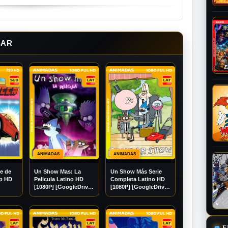
SAR
ANIMADAS
ANIMADAS
e de
Un Show Mas: La
Un Show Más Serie
ip HD
Pelicula Latino HD
Completa Latino HD
[1080P] [GoogleDrive]
[1080P] [GoogleDrive]
]
Madara95
Madara95
E