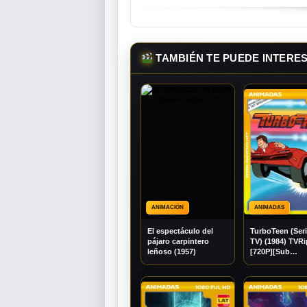
TAMBIÉN TE PUEDE INTERE
ANIMACIÓN
ANIMADAS
El espectáculo del
TurboTeen (Seri
pájaro carpintero
TV) (1984) TVR
leñoso (1957)
[720P][Sub
Español] [Mega
[Googledrive]