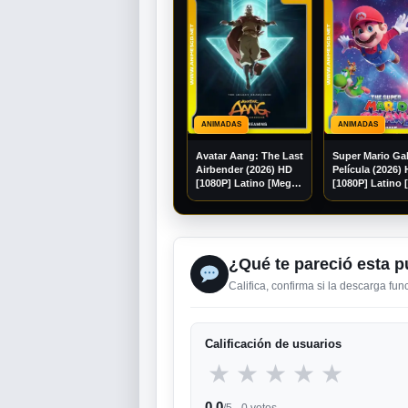
ANIMADAS
ANIMADAS
Avatar Aang: The Last
Super Mario Ga
Airbender (2026) HD
Película (2026)
[1080P] Latino [Mega]
[1080P] Latino 
[Googledrive]
[Googledrive]
¿Qué te pareció esta p
Califica, confirma si la descarga fu
Calificación de usuarios
★
★
★
★
★
0,0
/5 ·
0
votos