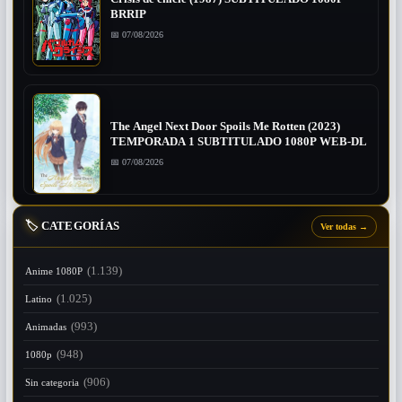
BRRIP
📅 07/08/2026
The Angel Next Door Spoils Me Rotten (2023)
TEMPORADA 1 SUBTITULADO 1080P WEB-DL
📅 07/08/2026
🏷️
CATEGORÍAS
Ver todas
→
(1.139)
Anime 1080P
(1.025)
Latino
(993)
Animadas
(948)
1080p
(906)
Sin categoria