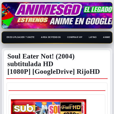
ERES UPLOADER ? UNETE
AREA DE PEDIDOS
COMPRAR VIP
LATINO
ANIME 108
Soul Eater Not! (2004)
subtitulada HD
[1080P] [GoogleDrive] RijoHD