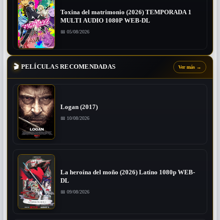
Toxina del matrimonio (2026) TEMPORADA 1
MULTI AUDIO 1080P WEB-DL
📅 05/08/2026
🎬
PELÍCULAS RECOMENDADAS
Ver más
→
Logan (2017)
📅 10/08/2026
La heroína del moño (2026) Latino 1080p WEB-
DL
📅 09/08/2026