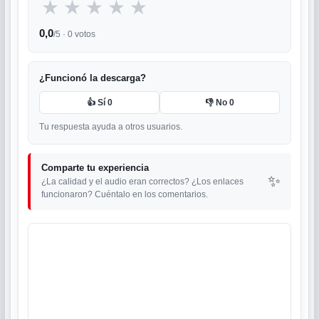
★
★
★
★
★
0,0
/5 ·
0
votos
¿Funcionó la descarga?
👍 Sí
0
👎 No
0
Tu respuesta ayuda a otros usuarios.
Comparte tu experiencia
✨
¿La calidad y el audio eran correctos? ¿Los enlaces
funcionaron? Cuéntalo en los comentarios.