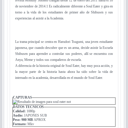
revista Monthly Shōnen Gangan desde 12 de enero del 2011 hasta el 10
de noviembre de 2014.1​ Es radicalmente diferente a Soul Eater y gira en
torno a la vida de los estudiantes de primer año de Shibusen y sus
experiencias al asistir a la Academia.
La trama principal se centra en Harudori Tsugumi, una joven estudiante
japonesa, que cuando descubre que es un arma, decide asistir la Escuela
Shibusen para aprender a controlar sus poderes, allí se encuentra con
Anya, Meme y todos sus compañeros de escuela.
A diferencia de la historia original de Soul Eater, hay muy poca acción, y
la mayor parte de la historia hasta ahora ha sido sobre la vida de
internado en la academia, desarrollada en el mundo de Soul Eater.
CAPTURAS
DATOS TECNICOS
Calidad:
1080p
Audio:
JAPONES SUB
Peso: 900 MB
APROX
Formato:
Mkv