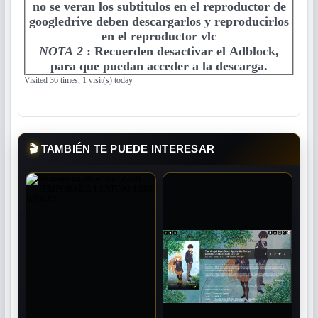
no se veran los subtitulos en el reproductor de
googledrive deben descargarlos y reproducirlos
en el reproductor vlc
NOTA 2
:
Recuerden desactivar el Adblock,
para que puedan acceder a la descarga.
Visited 36 times, 1 visit(s) today
🎬
TAMBIÉN TE PUEDE INTERESAR