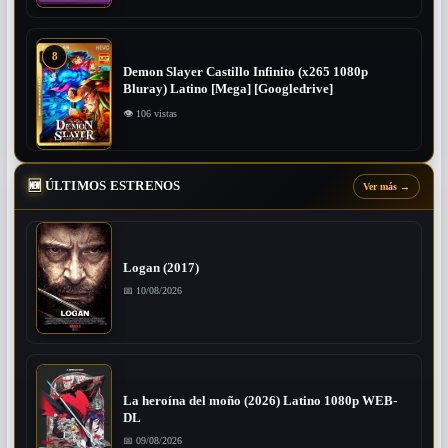
8
Demon Slayer Castillo Infinito (x265 1080p
Bluray) Latino [Mega] [Googledrive]
👁 106 vistas
🆕
ÚLTIMOS ESTRENOS
Ver más
→
Logan (2017)
📅 10/08/2026
La heroína del moño (2026) Latino 1080p WEB-
DL
📅 09/08/2026