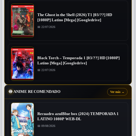
The Ghost in the Shell (2026) T1 [03/??] HD
[1080P] Latino [Mega] [Googledrive]
📅 22/07/2026
Black Torch – Temporada 1 [03/??] HD [1080P]
Latino [Mega] [Googledrive]
📅 22/07/2026
🍥
ANIME RECOMENDADO
Ver más
→
Recuadro azulBlue box (2024) TEMPORADA 1
LATINO 1080P WEB-DL
📅 09/08/2026