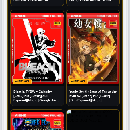
mortales TEMPORADA 1
(2016) TEMPORADA 1-2-3 +
LATINO 1080P BRRIP
EXTRAS MULTI AUDIO 1080P
BDRIP
ANIME 1080P
ANIME 1080P
Bleach: TYBW – Calamity
Youjo Senki (Saga of Tanya the
[02/10] HD [1080P][Sub
Evil) S2 [05/??] HD [1080P]
Español][Mega] [Googledrive]
[Sub Español][Mega]
[Googledrive]