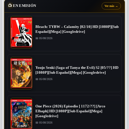
📺
EN EMISIÓN
Ver más
→
Bleach: TYBW – Calamity [02/10] HD [1080P][Sub
Español][Mega] [Googledrive]
📅 05/08/2026
Youjo Senki (Saga of Tanya the Evil) S2 [05/??] HD
[1080P][Sub Español][Mega] [Googledrive]
📅 05/08/2026
One Piece (2026) Episodio [ 1172/??] [Arco
Elbaph] HD [1080P][Sub Español][Mega]
[Googledrive]
📅 05/08/2026