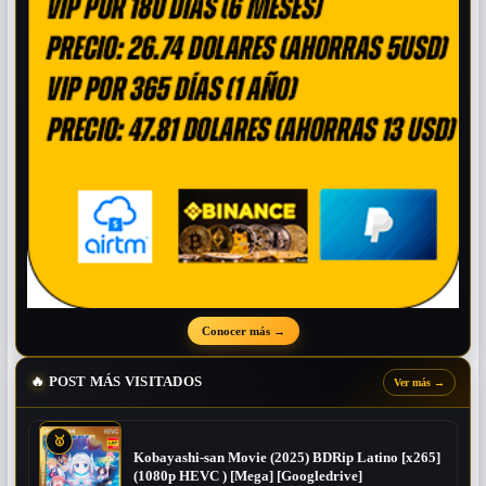
Conocer más
→
🔥
POST MÁS VISITADOS
Ver más
→
🥇
Kobayashi-san Movie (2025) BDRip Latino [x265]
(1080p HEVC ) [Mega] [Googledrive]