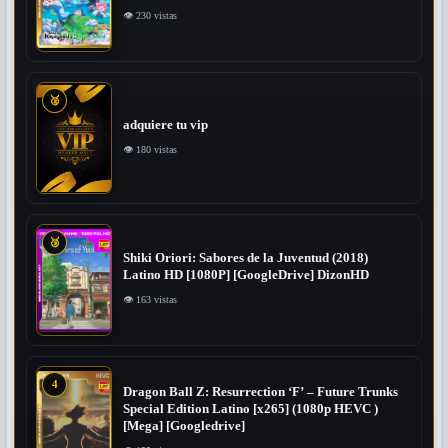
👁 230 vistas
🥈
adquiere tu vip
👁 180 vistas
🥉
Shiki Oriori: Sabores de la Juventud (2018)
Latino HD [1080P] [GoogleDrive] DizonHD
👁 163 vistas
4
Dragon Ball Z: Resurrection ‘F’ – Future Trunks
Special Edition Latino [x265] (1080p HEVC )
[Mega] [Googledrive]