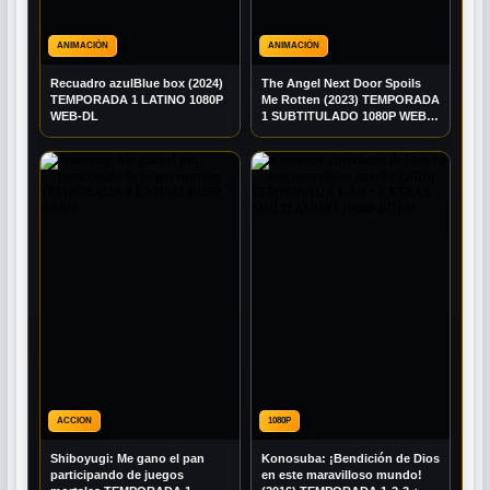
ANIMACIÓN
ANIMACIÓN
Recuadro azulBlue box (2024)
The Angel Next Door Spoils
TEMPORADA 1 LATINO 1080P
Me Rotten (2023) TEMPORADA
WEB-DL
1 SUBTITULADO 1080P WEB-
DL
ACCION
1080P
Shiboyugi: Me gano el pan
Konosuba: ¡Bendición de Dios
participando de juegos
en este maravilloso mundo!