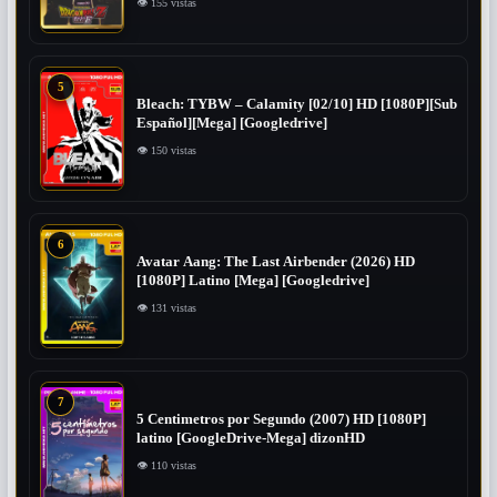
👁 155 vistas
5
Bleach: TYBW – Calamity [02/10] HD [1080P][Sub
Español][Mega] [Googledrive]
👁 150 vistas
6
Avatar Aang: The Last Airbender (2026) HD
[1080P] Latino [Mega] [Googledrive]
👁 131 vistas
7
5 Centimetros por Segundo (2007) ​HD [1080P]
latino [GoogleDrive-Mega] dizonHD
👁 110 vistas