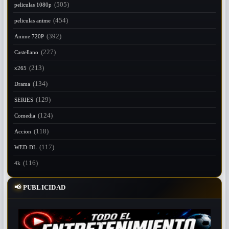
(505)
peliculas 1080p
(454)
peliculas anime
(392)
Anime 720P
(227)
Castellano
(213)
x265
(134)
Drama
(129)
SERIES
(124)
Comedia
(118)
Accion
(117)
WED-DL
(116)
4k
📢
PUBLICIDAD