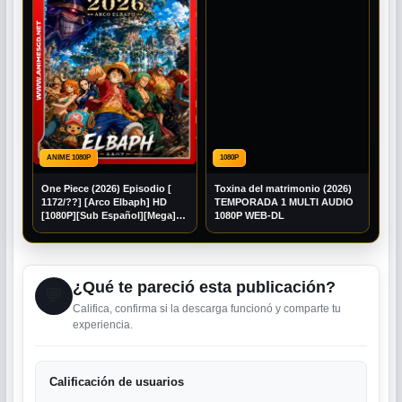
ANIME 1080P
1080P
One Piece (2026) Episodio [
Toxina del matrimonio (2026)
1172/??] [Arco Elbaph] HD
TEMPORADA 1 MULTI AUDIO
[1080P][Sub Español][Mega]
1080P WEB-DL
[Googledrive]
¿Qué te pareció esta publicación?
💬
Califica, confirma si la descarga funcionó y comparte tu
experiencia.
Calificación de usuarios