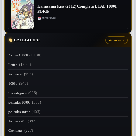
Kamisama Kiss (2012) Completa DUAL 1080P
BDRIP
05/08/2026
CATEGORÍAS
Ver todas
→
(1.138)
Anime 1080P
(1.025)
Latino
(993)
Animadas
(948)
1080p
(906)
Sin categoria
(500)
peliculas 1080p
(453)
peliculas anime
(392)
Anime 720P
(227)
Castellano