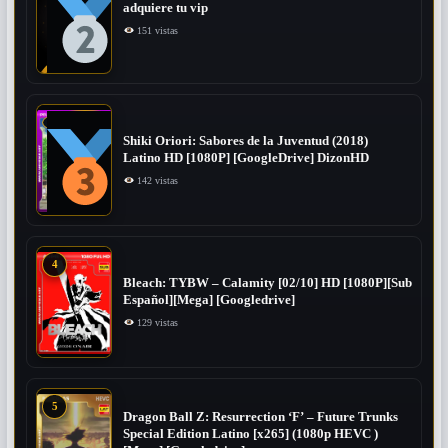
adquiere tu vip
151 vistas
Shiki Oriori: Sabores de la Juventud (2018)
Latino HD [1080P] [GoogleDrive] DizonHD
142 vistas
4
Bleach: TYBW – Calamity [02/10] HD [1080P][Sub
Español][Mega] [Googledrive]
129 vistas
5
Dragon Ball Z: Resurrection ‘F’ – Future Trunks
Special Edition Latino [x265] (1080p HEVC )