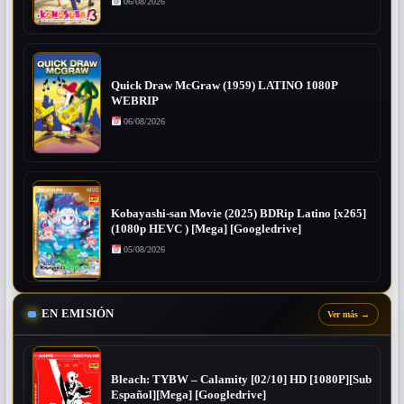
06/08/2026
Quick Draw McGraw (1959) LATINO 1080P
WEBRIP
06/08/2026
Kobayashi-san Movie (2025) BDRip Latino [x265]
(1080p HEVC ) [Mega] [Googledrive]
05/08/2026
EN EMISIÓN
Ver más
→
Bleach: TYBW – Calamity [02/10] HD [1080P][Sub
Español][Mega] [Googledrive]