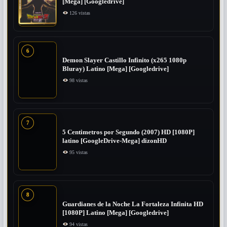
[Mega] [Googledrive]
126 vistas
6
Demon Slayer Castillo Infinito (x265 1080p
Bluray) Latino [Mega] [Googledrive]
98 vistas
7
5 Centimetros por Segundo (2007) ​HD [1080P]
latino [GoogleDrive-Mega] dizonHD
95 vistas
8
Guardianes de la Noche La Fortaleza Infinita HD
[1080P] Latino [Mega] [Googledrive]
94 vistas