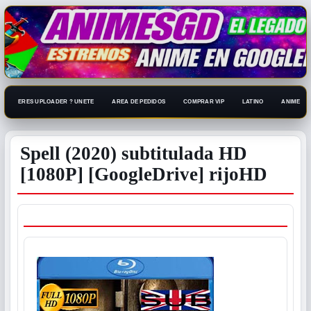
ERES UPLOADER ? UNETE
AREA DE PEDIDOS
COMPRAR VIP
LATINO
ANIME 108
Spell (2020) subtitulada HD
[1080P] [GoogleDrive] rijoHD