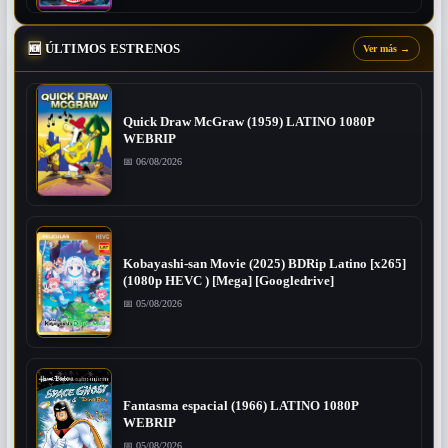
🆕
ÚLTIMOS ESTRENOS
Ver más
→
Quick Draw McGraw (1959) LATINO 1080P
WEBRIP
📅 06/08/2026
Kobayashi-san Movie (2025) BDRip Latino [x265]
(1080p HEVC ) [Mega] [Googledrive]
📅 05/08/2026
Fantasma espacial (1966) LATINO 1080P
WEBRIP
📅 05/08/2026