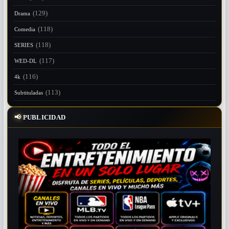
(129)
Drama
(118)
Comedia
(118)
SERIES
(117)
WED-DL
(116)
4k
(113)
Subtituladas
📢
PUBLICIDAD