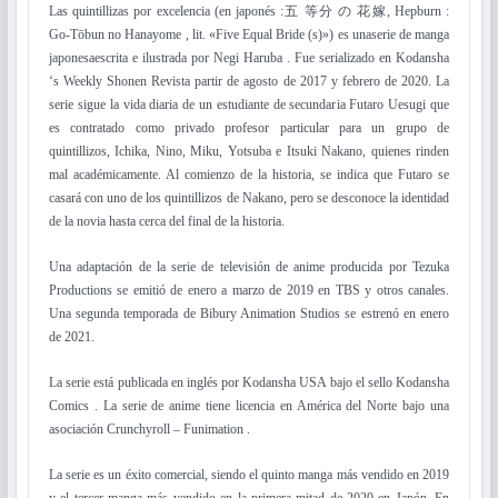
Las quintillizas por excelencia (en japonés :五 等分 の 花嫁, Hepburn :
Go-Tōbun no Hanayome , lit. «Five Equal Bride (s)») es unaserie de manga
japonesaescrita e ilustrada por Negi Haruba . Fue serializado en Kodansha
‘s Weekly Shonen Revista partir de agosto de 2017 y febrero de 2020. La
serie sigue la vida diaria de un estudiante de secundaria Futaro Uesugi que
es contratado como privado profesor particular para un grupo de
quintillizos, Ichika, Nino, Miku, Yotsuba e Itsuki Nakano, quienes rinden
mal académicamente. Al comienzo de la historia, se indica que Futaro se
casará con uno de los quintillizos de Nakano, pero se desconoce la identidad
de la novia hasta cerca del final de la historia.
Una adaptación de la serie de televisión de anime producida por Tezuka
Productions se emitió de enero a marzo de 2019 en TBS y otros canales.
Una segunda temporada de Bibury Animation Studios se estrenó en enero
de 2021.
La serie está publicada en inglés por Kodansha USA bajo el sello Kodansha
Comics . La serie de anime tiene licencia en América del Norte bajo una
asociación Crunchyroll – Funimation .
La serie es un éxito comercial, siendo el quinto manga más vendido en 2019