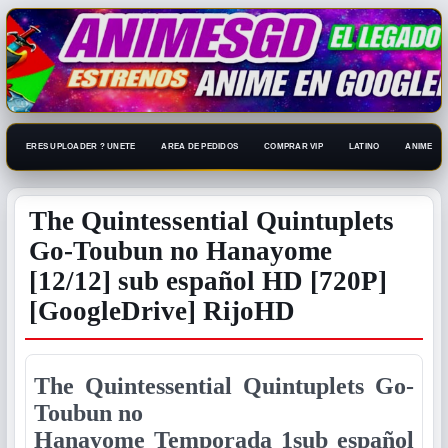
ERES UPLOADER ? UNETE
AREA DE PEDIDOS
COMPRAR VIP
LATINO
ANIME 108
The Quintessential Quintuplets
Go-Toubun no Hanayome
[12/12] sub español HD [720P]
[GoogleDrive] RijoHD
The Quintessential Quintuplets Go-
Toubun no
Hanayome Temporada 1sub español