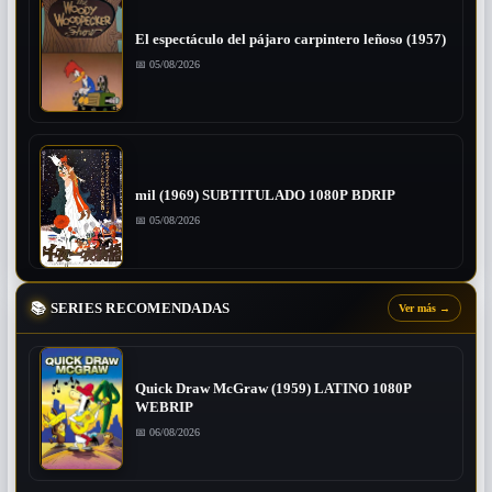
El espectáculo del pájaro carpintero leñoso (1957)
📅 05/08/2026
mil (1969) SUBTITULADO 1080P BDRIP
📅 05/08/2026
📚
SERIES RECOMENDADAS
Ver más
→
Quick Draw McGraw (1959) LATINO 1080P
WEBRIP
📅 06/08/2026