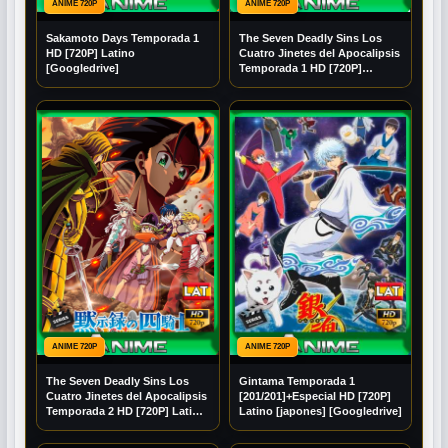
ANIME 720P
ANIME 720P
Sakamoto Days Temporada 1
The Seven Deadly Sins Los
HD [720P] Latino
Cuatro Jinetes del Apocalipsis
[Googledrive]
Temporada 1 HD [720P]
Latino [Mega] [Googledrive]
ANIME 720P
ANIME 720P
The Seven Deadly Sins Los
Gintama Temporada 1
Cuatro Jinetes del Apocalipsis
[201/201]+Especial HD [720P]
Temporada 2 HD [720P] Latino
Latino [japones] [Googledrive]
[Mega] [Googledrive]