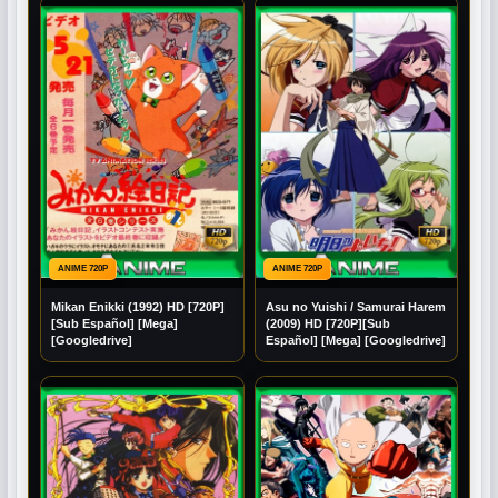
ANIME 720P
ANIME 720P
Mikan Enikki (1992) HD [720P]
Asu no Yuishi / Samurai Harem
[Sub Español] [Mega]
(2009) HD [720P][Sub
[Googledrive]
Español] [Mega] [Googledrive]