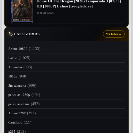
House Of The Dragon (2026) Temporada 3 [07/??]
HD [1080P] Latino [Googledrive]
📅 03/08/2026
🏷️
CATEGORÍAS
Ver todas
→
(1.135)
Anime 1080P
(1.025)
Latino
(993)
Animadas
(948)
1080p
(906)
Sin categoria
(494)
peliculas 1080p
(452)
peliculas anime
(392)
Anime 720P
(227)
Castellano
(213)
x265