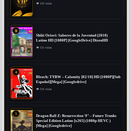
👁 142 vistas
🥉
Shiki Oriori: Sabores de la Juventud (2018)
Latino HD [1080P] [GoogleDrive] DizonHD
👁 131 vistas
4
Bleach: TYBW – Calamity [02/10] HD [1080P][Sub
Español][Mega] [Googledrive]
👁 116 vistas
5
Dragon Ball Z: Resurrection ‘F’ – Future Trunks
Special Edition Latino [x265] (1080p HEVC )
[Mega] [Googledrive]