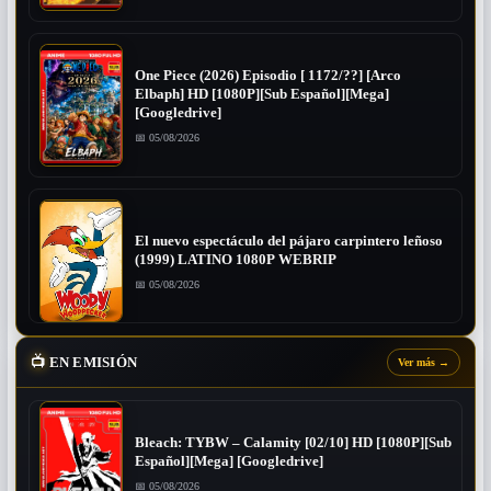
One Piece (2026) Episodio [ 1172/??] [Arco
Elbaph] HD [1080P][Sub Español][Mega]
[Googledrive]
📅 05/08/2026
El nuevo espectáculo del pájaro carpintero leñoso
(1999) LATINO 1080P WEBRIP
📅 05/08/2026
📺
EN EMISIÓN
Ver más
→
Bleach: TYBW – Calamity [02/10] HD [1080P][Sub
Español][Mega] [Googledrive]
📅 05/08/2026