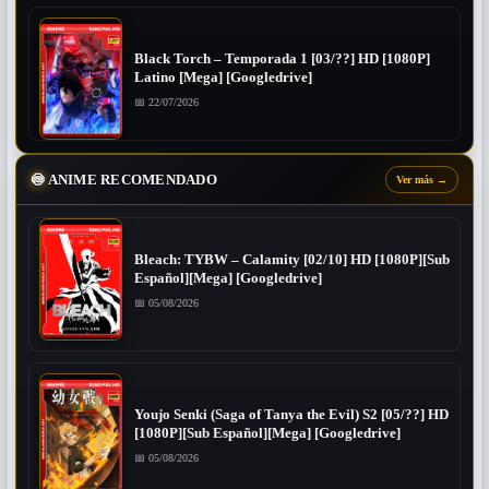
Black Torch – Temporada 1 [03/??] HD [1080P]
Latino [Mega] [Googledrive]
📅 22/07/2026
🍥
ANIME RECOMENDADO
Ver más
→
Bleach: TYBW – Calamity [02/10] HD [1080P][Sub
Español][Mega] [Googledrive]
📅 05/08/2026
Youjo Senki (Saga of Tanya the Evil) S2 [05/??] HD
[1080P][Sub Español][Mega] [Googledrive]
📅 05/08/2026