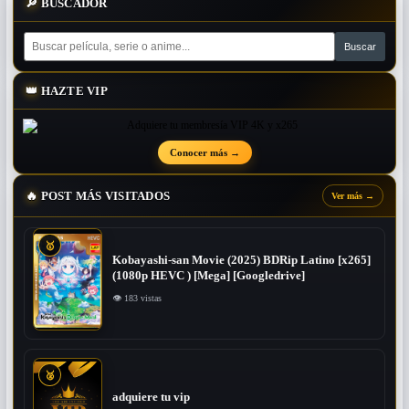
🔎
BUSCADOR
👑
HAZTE VIP
Conocer más
→
🔥
POST MÁS VISITADOS
Ver más
→
🥇
Kobayashi-san Movie (2025) BDRip Latino [x265]
(1080p HEVC ) [Mega] [Googledrive]
👁 183 vistas
🥈
adquiere tu vip