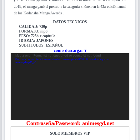
y el tercer manga más vendido en la primera mitad de 2020 en Japón. En
2019, el manga ganó el premio a la categoría shōnen en la 43a edición anual
de los Kodansha Manga Awards .
DATOS TECNICOS
CALIDAD: 720p
FORMATO: mp3
PESO: 725b x capítulo
IDIOMA: JAPONES
SUBTITULOS: ESPAÑOL
como descargar ?
Reproductor
Media error: Format(s) not supported or source(s) not found
de
Descargar archivo: https://animesgd.net/wp-content/uploads/2020/12/como-descargar-de-
animesgd.mp4?_=1
vídeo
Contraseña/Password: animesgd.net
SOLO MIEMBROS VIP