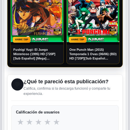
ANIME 720P
ANIME 720P
Fushigi Yugi: El Juego
One Punch Man (2015)
Misterioso (1995) HD [720P]
Temporada 1 Ovas (06/06) (BD)
[Sub Español] [Mega]
HD [720P][Sub Español
[Googledrive]
[Googledrive]
¿Qué te pareció esta publicación?
💬
Califica, confirma si la descarga funcionó y comparte tu
experiencia.
Calificación de usuarios
★
★
★
★
★