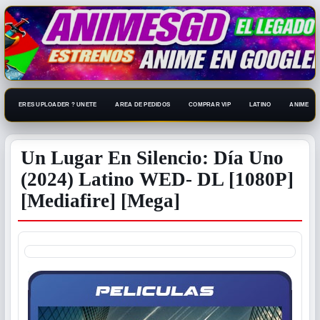
ERES UPLOADER ? UNETE
AREA DE PEDIDOS
COMPRAR VIP
LATINO
ANIME 108
Un Lugar En Silencio: Día Uno
(2024) Latino WED- DL [1080P]
[Mediafire] [Mega]