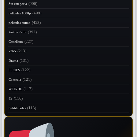
(906)
Sin categoria
(499)
peliculas 1080p
(453)
peliculas anime
(392)
Anime 720P
(227)
Castellano
(213)
x265
(131)
Drama
(122)
SERIES
(121)
Comedia
(117)
WED-DL
(116)
4k
(113)
Subtituladas