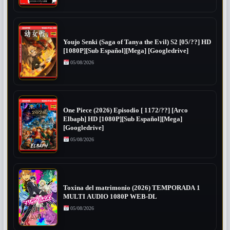
Youjo Senki (Saga of Tanya the Evil) S2 [05/??] HD
[1080P][Sub Español][Mega] [Googledrive]
05/08/2026
One Piece (2026) Episodio [ 1172/??] [Arco
Elbaph] HD [1080P][Sub Español][Mega]
[Googledrive]
05/08/2026
Toxina del matrimonio (2026) TEMPORADA 1
MULTI AUDIO 1080P WEB-DL
05/08/2026