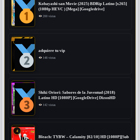
Kobayashi-san Movie (2025) BDRip Latino [x265]
(1080p HEVC ) [Mega] [Googledrive]
200 vistas
adquiere tu vip
148 vistas
Shiki Oriori: Sabores de la Juventud (2018)
Latino HD [1080P] [GoogleDrive] DizonHD
142 vistas
4
Bleach: TYBW – Calamity [02/10] HD [1080P][Sub