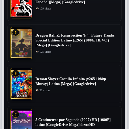
Español][Mega] [Googledrive]
129 vistas
5
Dragon Ball Z: Resurrection ‘F’ – Future Trunks
Special Edition Latino [x265] (1080p HEVC )
[Mega] [Googledrive]
125 vistas
6
Demon Slayer Castillo Infinito (x265 1080p
Bluray) Latino [Mega] [Googledrive]
98 vistas
7
5 Centimetros por Segundo (2007) ​HD [1080P]
latino [GoogleDrive-Mega] dizonHD