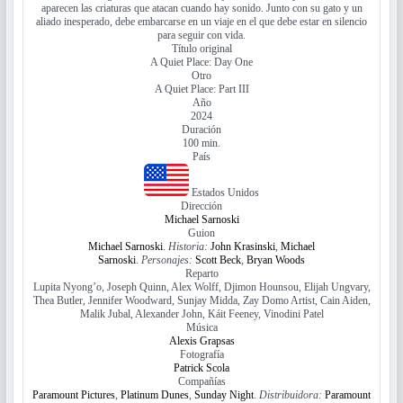
aparecen las criaturas que atacan cuando hay sonido. Junto con su gato y un
aliado inesperado, debe embarcarse en un viaje en el que debe estar en silencio
para seguir con vida.
Título original
A Quiet Place: Day One
Otro
A Quiet Place: Part III
Año
2024
Duración
100 min.
País
Estados Unidos
Dirección
Michael Sarnoski
Guion
Michael Sarnoski
.
Historia:
John Krasinski
,
Michael
Sarnoski
.
Personajes:
Scott Beck
,
Bryan Woods
Reparto
Lupita Nyong’o, Joseph Quinn, Alex Wolff, Djimon Hounsou, Elijah Ungvary,
Thea Butler, Jennifer Woodward, Sunjay Midda, Zay Domo Artist, Cain Aiden,
Malik Jubal, Alexander John, Káit Feeney, Vinodini Patel
Música
Alexis Grapsas
Fotografía
Patrick Scola
Compañías
Paramount Pictures
,
Platinum Dunes
,
Sunday Night
.
Distribuidora:
Paramount