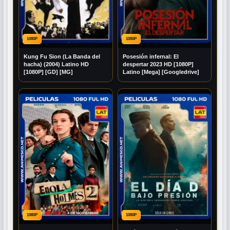
1080P
1080P
Kung Fu Sion (La Banda del
Posesión infernal: El
hacha) (2004) Latino HD
despertar 2023 HD [1080P]
[1080P] [GD] [MG]
Latino [Mega] [Googledrive]
1080P
1080P