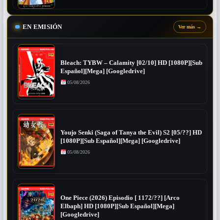
EN EMISIÓN
Ver más
→
Bleach: TYBW – Calamity [02/10] HD [1080P][Sub
Español][Mega] [Googledrive]
05/08/2026
Youjo Senki (Saga of Tanya the Evil) S2 [05/??] HD
[1080P][Sub Español][Mega] [Googledrive]
05/08/2026
One Piece (2026) Episodio [ 1172/??] [Arco
Elbaph] HD [1080P][Sub Español][Mega]
[Googledrive]