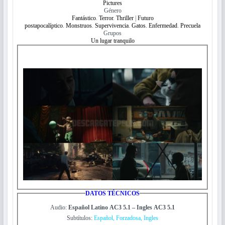
Pictures
Género
Fantástico
.
Terror
.
Thriller
|
Futuro
postapocalíptico
.
Monstruos
.
Supervivencia
.
Gatos
.
Enfermedad
.
Precuela
Grupos
Un lugar tranquilo
DATOS TÉCNICOS
Audio:
Español Latino AC3 5.1 – Ingles AC3 5.1
Subtítulos:
Español, Forzadosa, Ingles